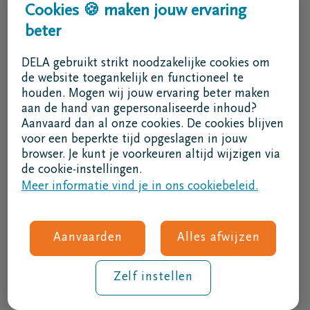
Cookies 🍪 maken jouw ervaring
Overlijden melden
beter
078 05 05 78
DELA gebruikt strikt noodzakelijke cookies om
24/24 - 7/7
de website toegankelijk en functioneel te
houden. Mogen wij jouw ervaring beter maken
Vind een begrafenisondernemer
aan de hand van gepersonaliseerde inhoud?
Aanvaard dan al onze cookies. De cookies blijven
voor een beperkte tijd opgeslagen in jouw
Onze organisatie
browser. Je kunt je voorkeuren altijd wijzigen via
de cookie-instellingen.
Over DELA
Meer informatie vind je in ons cookiebeleid.
Werken bij DELA
DELA Fonds
Partner worden van DELA
Aanvaarden
Alles afwijzen
Juridische informatie
Zelf instellen
Juridische identificatie DELA
Cookiebeleid