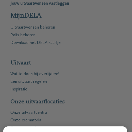
Jouw uitvaartwensen vastleggen
MijnDELA
Uitvaartwensen beheren
Polis beheren
Download het DELA kaartje
Uitvaart
Wat te doen bij overlijden?
Een uitvaart regelen
Inspiratie
Onze uitvaartlocaties
Onze uitvaartcentra
Onze crematoria
Ons repatriëringcentrum