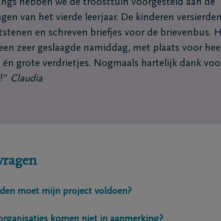
ngs hebben we de troosttuin voorgesteld aan de
kelaars
Contacteer mij
ingen van het vierde leerjaar. De kinderen versierde
ofdkantoren
Maak een afspraak
grafenisondernemers
Ik heb een mening
tstenen en schreven briefjes voor de brievenbus. 
ematoria
Ik heb een vraag
een zeer geslaagde namiddag, met plaats voor hee
triëringscentrum
e én grote verdrietjes. Nogmaals hartelijk dank voor
n!”
Claudia
vragen
den moet mijn project voldoen?
 organisaties komen niet in aanmerking?
en project (wel afgebakend en eindig in de tijd) en niet om s