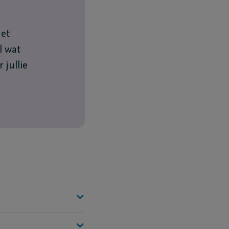
n
Het
l wat
 jullie
tructurele werking