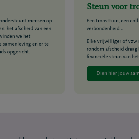
nspiratie
Steun voor tro
n ondersteunt mensen op
Een troosttuin, een co
n: het afscheid van een
verbondenheid…
ten
Inspiratie
 vinden we het
Herinneringen
Elke vrijwilliger of vz
e samenleving en er te
Voor elkaar gebaar
rondom afscheid draagl
nds opgericht.
Wandelingen
financiële steun van he
enken
Podcasts
Dien hier jouw aan
ties
Contact