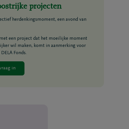
ostrijke projecten
llectief herdenkingsmoment, een avond van
w met een project dat het moeilijke moment
ijker wil maken, komt in aanmerking voor
t DELA Fonds.
vraag in
Mail me het Troostboekje