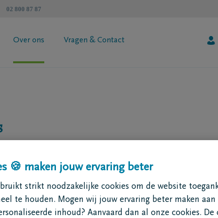
02 800 87 87
Over ons
Vragen & Contact
atenschapzorgplan
Algemene informatie
 jouw premie
Coöperatie DELA
esimulator
Vind een tussenpersoon
s
Contacteer mij
Vraag je brochure aan
emaal. Daarom ondersteunt het DELA Fonds projecten die mens
 hun leven: het verlies van een dierbare. Denk aan troostplekk
s 🍪 maken jouw ervaring beter
f initiatieven die rouw bespreekbaar maken.
ruikt strikt noodzakelijke cookies om de website toegank
williger of vzw kan een voorstel indienen, zolang het initiatief 
neel te houden. Mogen wij jouw ervaring beter maken aan
rond afscheid nemen’ - en voldoet aan de voorwaarden van het
ersonaliseerde inhoud? Aanvaard dan al onze cookies. De 