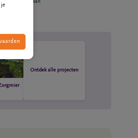
 jouw aanvraag kan
 je
vaarden
Ontdek alle projecten
Zorgmier
Wat kost een uitvaart