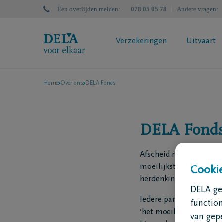
Een overlijden melden
:
078 05 05 78
Andere vragen
:
Verzekeringen
Uitvaart
Home
Over ons
DELA Fonds
DELA Uitvaartzorgplan
DELA Nal
Wat is een uitvaartverzekering?
Bereken
Bereken jouw premie
Successi
DELA Fond
Jouw polisvoorstel aanvragen
Uitvaartverzekering? Doe de test
Afscheid raakt ons all
moeilijkste moment van
Cookie
herdenkingsmomenten o
DELA geb
Iedere particulier, vrij
functio
‘het moeilijke moment 
van gep