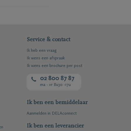
 steunen van nog
naam van name van
g tips en adviezen
Service & contact
Ik heb een vraag
met de overige leden
ie zelf geen
Ik wens een afspraak
ndien zij banden
Ik wens een brochure per post
van. De vergaderingen
(TBD).
02 800 87 87
r je of het Fonds
ma - vr 8u30 -17u
aal verlengd worden.
crete afspraken met
Ik ben een bemiddelaar
raken worden
Aanmelden in DELAconnect
Ik ben een leverancier
en