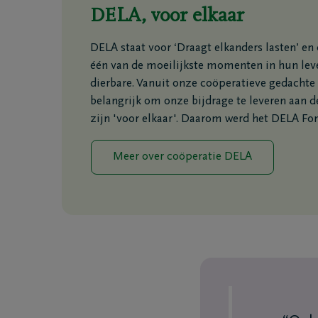
Uitvaarti
DELA, voor elkaar
DELA staat voor ‘Draagt elkanders lasten’ e
één van de moeilijkste momenten in hun leve
Coöperatie DELA
Evenemen
dierbare. Vanuit onze coöperatieve gedachte
belangrijk om onze bijdrage te leveren aan d
Werken bij DELA
Blog
zijn 'voor elkaar'. Daarom werd het DELA Fo
DELA Fonds
Vooruitd
Meer over coöperatie DELA
Vragen
Onze loca