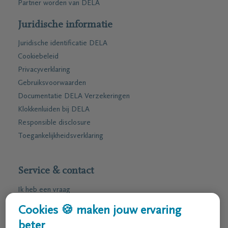
Partner worden van DELA
Juridische informatie
Juridische identificatie DELA
Cookiebeleid
Privacyverklaring
Gebruiksvoorwaarden
Documentatie DELA Verzekeringen
Klokkenluiden bij DELA
Responsible disclosure
Toegankelijkheidsverklaring
Service & contact
Ik heb een vraag
Ik wens een afspraak
Cookies 🍪 maken jouw ervaring
Ik wens een brochure per post
beter