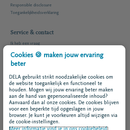
Responsible disclosure
Toegankelijkheidsverklaring
Service & contact
Ik heb een vraag
Ik wens een afspraak
Cookies 🍪 maken jouw ervaring
Ik wens een brochure per post
beter
02 800 87 87
DELA gebruikt strikt noodzakelijke cookies om
ma - vr 8u30 -17u
de website toegankelijk en functioneel te
houden. Mogen wij jouw ervaring beter maken
Ik ben een bemiddelaar
aan de hand van gepersonaliseerde inhoud?
Aanvaard dan al onze cookies. De cookies blijven
Aanmelden in DELAconnect
voor een beperkte tijd opgeslagen in jouw
browser. Je kunt je voorkeuren altijd wijzigen via
Ik ben een leverancier
de cookie-instellingen.
Meer informatie vind je in ons cookiebeleid.
MVO code