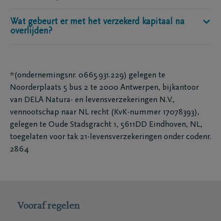
geen maximum leeftijd, je kan altijd een koopsom
telkens met 1 verzekerde.
wat je zou betalen. In de meeste gevallen blijft je
afsluiten. Je moet wel minimaal 18 jaar zijn om een
premie ongewijzigd. Wanneer er tijdens jouw
Wat gebeurt er met het verzekerd kapitaal na
Je bent al verzekerd voor het volledige bedrag na de
DELA Nalatenschapzorgplan aan te gaan.
overlijden?
polisaanvraag bijzondere medische gegevens naar
eerste premiebetaling. Zou je vroeger overlijden,
voren komen, kan de premie aangepast worden.
dan hebben je begunstigde(n) alsnog recht op het
Bij overlijden wordt het verzekerd kapitaal
volledig verzekerd kapitaal.
uitgekeerd aan de door jou gekozen begunstigde(n).
*(ondernemingsnr. 0665.931.229) gelegen te
Noorderplaats 5 bus 2 te 2000 Antwerpen, bijkantoor
van DELA Natura- en levensverzekeringen N.V.,
vennootschap naar NL recht (KvK-nummer 17078393),
gelegen te Oude Stadsgracht 1, 5611DD Eindhoven, NL,
toegelaten voor tak 21-levensverzekeringen onder codenr.
2864
Vooraf regelen