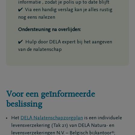
informatie , zodat je polis up to date blijft
✔️ Via een handig verslag kan je alles rustig
nog eens nalezen
Ondersteuning na overlijden:
E-mailadres
✔️ Hulp door DELA expert bij het aangeven
van de nalatenschap
Ja, DELA Verzeke
hierboven ingevul
persoonsgegeven
delen binnen de 
mij op de hoogte 
Voor een geïnformeerde
producten en die
informatie omtren
beslissing
van persoonsgeg
Groep en hoe je 
Het
DELA Nalatenschapzorgplan
is een individuele
kan intrekken, vind
privacyverklaring
.
levensverzekering (Tak 21) van DELA Natura- en
levensverzekeringen N.V. – Belgisch bijkantoor*;