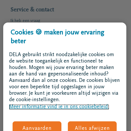
Service & contact
Ik heb een vraag
Ik wens een afspraak
Cookies 🍪 maken jouw ervaring
Ik wens een brochure per post
beter
02 800 87 87
DELA gebruikt strikt noodzakelijke cookies om
ma - vr 8u30 -17u
de website toegankelijk en functioneel te
houden. Mogen wij jouw ervaring beter maken
Ik ben een bemiddelaar
aan de hand van gepersonaliseerde inhoud?
Aanvaard dan al onze cookies. De cookies blijven
Aanmelden in DELAconnect
voor een beperkte tijd opgeslagen in jouw
browser. Je kunt je voorkeuren altijd wijzigen via
Ik ben een leverancier
de cookie-instellingen.
Meer informatie vind je in ons cookiebeleid.
MVO code
Volg ons
Aanvaarden
Alles afwijzen