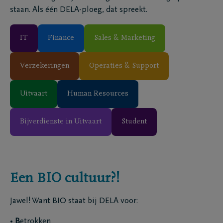
staan. Als één DELA-ploeg, dat spreekt.
IT
Finance
Sales & Marketing
Verzekeringen
Operaties & Support
Uitvaart
Human Resources
Bijverdienste in Uitvaart
Student
Een BIO cultuur?!
Jawel! Want BIO staat bij DELA voor:
•
B
etrokken