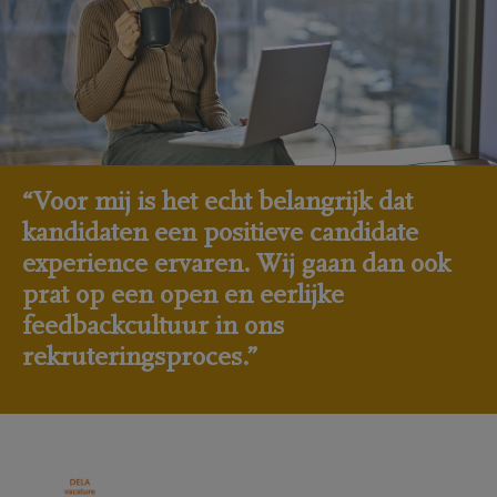
“Voor mij is het echt belangrijk dat
kandidaten een positieve candidate
experience ervaren. Wij gaan dan ook
prat op een open en eerlijke
feedbackcultuur in ons
rekruteringsproces.”