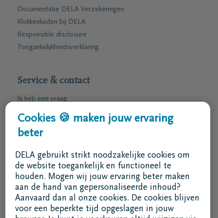
Documentatie DELA Verzekeringen
Klokkenluiden bij DELA
Responsible disclosure
Toegankelijkheidsverklaring
Service & contact
Ik heb een vraag
Ik wens een afspraak
Cookies 🍪 maken jouw ervaring
Ik wens een brochure per post
beter
02 800 87 87
DELA gebruikt strikt noodzakelijke cookies om
ma - vr 8u30 -17u
de website toegankelijk en functioneel te
houden. Mogen wij jouw ervaring beter maken
Ik ben een bemiddelaar
aan de hand van gepersonaliseerde inhoud?
Aanvaard dan al onze cookies. De cookies blijven
Aanmelden in DELAconnect
voor een beperkte tijd opgeslagen in jouw