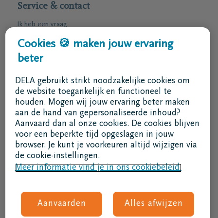
Service & contact
Ik heb een vraag
Ik wens een afspraak
Cookies 🍪 maken jouw ervaring
Ik wens een brochure per post
beter
02 800 87 87
DELA gebruikt strikt noodzakelijke cookies om
ma - vr 8u30 -17u
de website toegankelijk en functioneel te
houden. Mogen wij jouw ervaring beter maken
Ik ben een bemiddelaar
aan de hand van gepersonaliseerde inhoud?
Aanvaard dan al onze cookies. De cookies blijven
Aanmelden in DELAconnect
voor een beperkte tijd opgeslagen in jouw
browser. Je kunt je voorkeuren altijd wijzigen via
Ik ben een leverancier
de cookie-instellingen.
Meer informatie vind je in ons cookiebeleid.
MVO code
Volg ons
Aanvaarden
Alles afwijzen