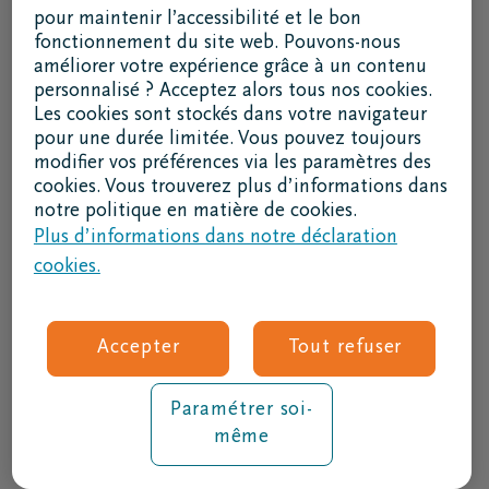
pour maintenir l’accessibilité et le bon
fonctionnement du site web. Pouvons-nous
améliorer votre expérience grâce à un contenu
Obsèques
personnalisé ? Acceptez alors tous nos cookies.
En cas de décès
Les cookies sont stockés dans votre navigateur
pour une durée limitée. Vous pouvez toujours
Régler des obsèques
modifier vos préférences via les paramètres des
Inspiration
cookies. Vous trouverez plus d’informations dans
notre politique en matière de cookies.
Nos implantations funéraires
Plus d’informations dans notre déclaration
Nos entrepreneurs de pompes funèbres
cookies.
Nos crématoriums
Notre centre de rapatriement
Accepter
Tout refuser
Signaler un décès
Paramétrer soi-
078 05 05 78
même
24/24 - 7/7