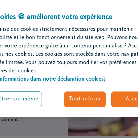
Lasten
( Porter les
es obsèques
Après les obsèques
des funérailles dignes
okies 🍪 améliorent votre expérience
e deuil
L'assistance en formalités après
n avaient les moyens
 funèbre
funérailles
s n’avaient souvent pas
lise des cookies strictement nécessaires pour maintenir
e en cas de décès?
Soutien au deuil
ibilité et le bon fonctionnement du site web. Pouvons-nou
 un entrepreneur de pompes
Groupes de deuil
r votre expérience grâce à un contenu personnalisé ? Acc
s
Je ne t'oublierai jamais
 né un principe simple
us nos cookies. Les cookies sont stockés dans votre naviga
 coûtent des obsèques?
tion mensuelle, chacun
e limitée. Vous pouvez toujours modifier vos préférences 
r des funérailles
rté par
la solidarité, le
es des cookies.
rt de décès ou avis
 aux autres
, et compter
informations dans notre déclaration cookies.
gique
ation
tion
oopérative
. Aujourd’hui
trer soi-même
Tout refuser
Acce
ent écologique
Nous n’existons pas pour
 présenter ses condoléances
is pour accompagner les
raiment.
e deuil
èques personnalisées