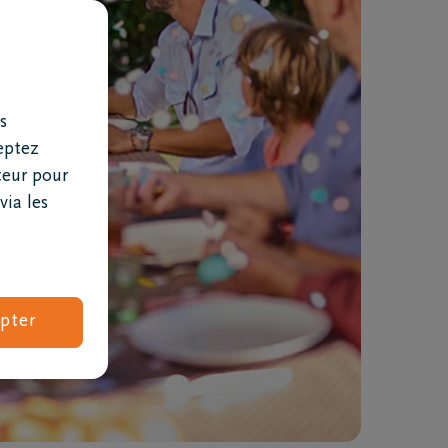
s
eptez
teur pour
via les
Combien coûtent des obsèques ?
pter