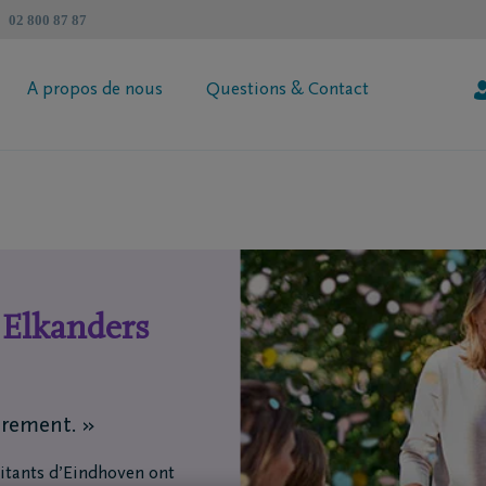
02 800 87 87
A propos de nous
Questions & Contact
révoyance Héritage DELA
Informations générales
 votre prime
Coopérative DELA
ur de succession
Trouvez un intermédiaire
Contactez moi
Demandez votre brochure
 Elkanders
utrement. »
bitants d’Eindhoven ont