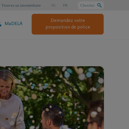
Trouvez un intermédiaire
NL
FR
Chercher
Demandez votre
MaDELA
Chercher
proposition de police