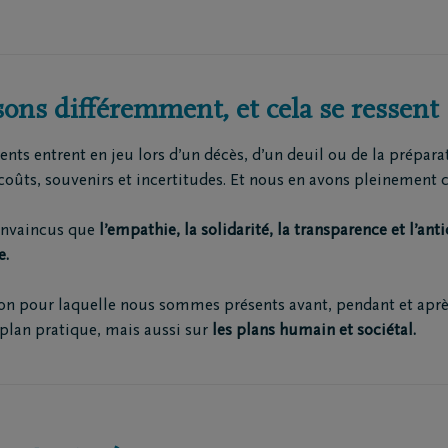
ination des cendres
railles moto
triement
ion funéraire
ons différemment, et cela se ressent
ts entrent en jeu lors d’un décès, d’un deuil ou de la préparati
ts
Inspiration
coûts, souvenirs et incertitudes. Et nous en avons pleinement 
Souvenirs
Geste du cœur
nvaincus que
l’empathie, la solidarité, la transparence et l’ant
Promenades
e.
demain
Podcasts
ison pour laquelle nous sommes présents avant, pendant et apr
plan pratique, mais aussi sur
les plans humain et sociétal.