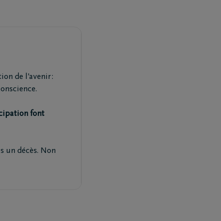
on de l’avenir :
conscience.
icipation font
ès un décès. Non
Téléchargez le Carnet de
condoléances