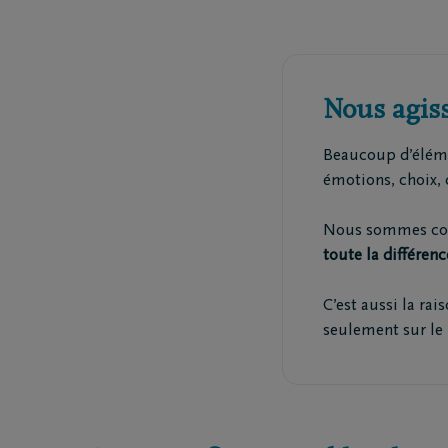
Dest
Funé
Rapa
Inspirat
Nous agiss
Beaucoup d’élémen
Coopérative DELA
Événemen
émotions, choix, 
Travailler chez DELA
Blog
Nous sommes co
toute la différenc
Fonds DELA
Penser à 
C’est aussi la ra
seulement sur le 