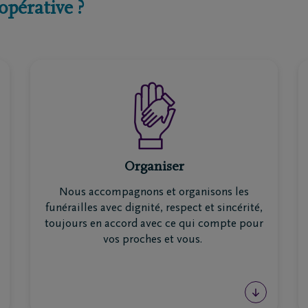
opérative ?
ions
Contact
rtiers
Contactez-moi
ges principaux
Fixez un rendez-vous
repreneurs de pompes
J'ai une opinion
s
J'ai une question
matoriums
DELA dispose de plusieurs centres
ntre de rapatriement
Organiser
funéraires, où nos conseillers funéraires sont
disponibles jour et nuit pour vous
Nous accompagnons et organisons les
accompagner et vous décharger, vous et
funérailles avec dignité, respect et sincérité,
votre famille
toujours en accord avec ce qui compte pour
vos proches et vous.