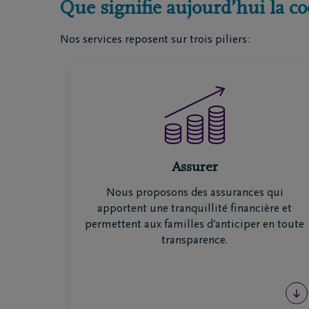
Que signifie aujourd’hui la co
Nos services reposent sur trois piliers :
Questions
Nos locat
Je ne suis pas assuré(e)
Nos cou
Je suis assuré(e)
Nos siè
Organiser des funérailles
Nos ent
funèbre
Nos cré
Votre succession bien préparée et votre
Notre ce
Assurer
famille protégée des frais funéraires ? Avec
les assurances de DELA, vous optez pour la
Nous proposons des assurances qui
sécurité financière et un accompagnement
apportent une tranquillité financière et
concret, quand cela compte vraiment.
permettent aux familles d’anticiper en toute
transparence.