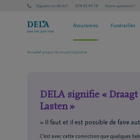
Signaler un décès?
:
078 05 05 78
Autres questions?
:
Assurances
Funérailles
Accueil
A propos de nous
Cooperative
Plan de Prévoyance obsèques DELA
Plan de P
Qu'est-ce qu'une assurance obsèques
Calculez
Calculez votre prime
Simulate
Demandez votre proposition de
police en ligne
DELA signifie « Draagt
Assurance obsèques? Faites le test
Lasten »
« Il faut et il est possible de faire a
C’est avec cette conviction que quelques ha