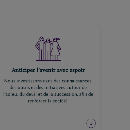
Du Guide du deuil à “Mes dernières
volontés”, nous créons des outils et des
Anticiper l’avenir avec espoir
initiatives pour aider chacun à anticiper,
Nous investissons dans des connaissances,
traverser le deuil et se soutenir. Ensemble,
des outils et des initiatives autour de
nous contribuons à une société plus forte
l’adieu, du deuil et de la succession, afin de
face à la perte et au décès.
renforcer la société.