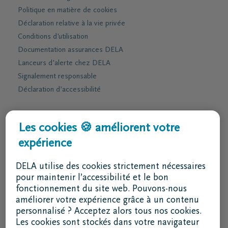
Politique en matière de cookies
Déclaration relative à la vie privée
Conditions d'utilisation
Documentation assurances DELA
Lanceurs d'alerte chez DELA
Signalement responsable
Déclaration d’accessibilité
Services & contact
Les cookies 🍪 améliorent votre
expérience
J'ai une question
Je souhaite un rendez-vous
DELA utilise des cookies strictement nécessaires
Je souhaite une brochure par la poste
pour maintenir l’accessibilité et le bon
fonctionnement du site web. Pouvons-nous
02 800 87 87
améliorer votre expérience grâce à un contenu
lu - ve 8h30 - 17h
personnalisé ? Acceptez alors tous nos cookies.
Les cookies sont stockés dans votre navigateur