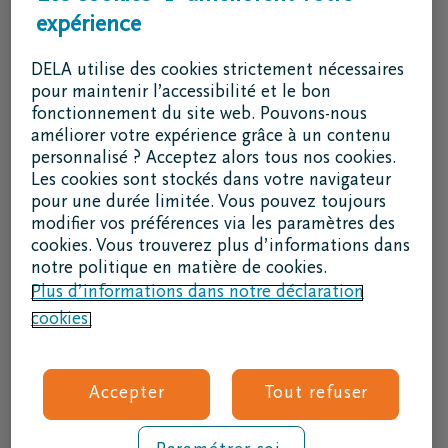
expérience
J'ai une question
Je souhaite un rendez-vous
DELA utilise des cookies strictement nécessaires
Je souhaite une brochure par la poste
pour maintenir l’accessibilité et le bon
fonctionnement du site web. Pouvons-nous
02 800 87 87
améliorer votre expérience grâce à un contenu
lu - ve 8h30 - 17h
personnalisé ? Acceptez alors tous nos cookies.
Les cookies sont stockés dans votre navigateur
Je suis un intermédiaire
pour une durée limitée. Vous pouvez toujours
modifier vos préférences via les paramètres des
Se connecter à DELAconnect
cookies. Vous trouverez plus d’informations dans
notre politique en matière de cookies.
Je suis un fournisseur
Plus d’informations dans notre déclaration
cookies.
Code RSE
Suivez nous
Accepter
Tout refuser