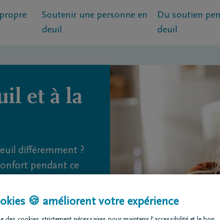
propre
Soutenir une personne en
Du soutien pen
deuil
deuil
st l’impact du deuil ?
Qui avez-vous perdu ?
Circonstances du 
il et à la
deuil différemment ?
confort pendant ce
er de dire à une
okies 🍪 améliorent votre expérience
rendre son propre
e des cookies strictement nécessaires pour maintenir l’accessibilité et le bon