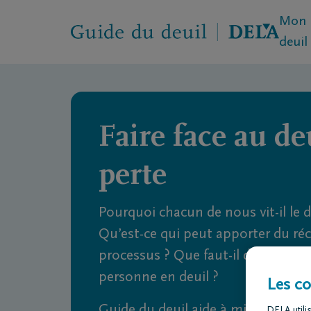
Mon 
deuil
Qu’est-ce que le deuil ?
Quel e
Faire face au deu
perte
Pourquoi chacun de nous vit-il le 
Qu’est-ce qui peut apporter du ré
processus ? Que faut-il dire ou évit
personne en deuil ?
Les co
Guide du deuil aide à mieux comp
DELA utilis