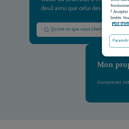
fonctionne
deuil ainsi que celui des autres.
? Acceptez
limitée. Vo
Plus d’inf
Paramétr
Mon prop
Comprenez votr