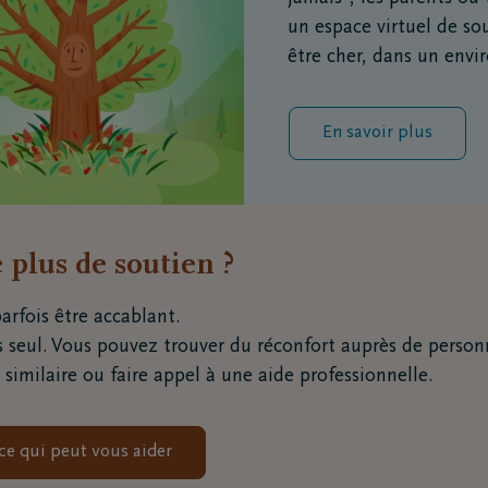
à une personne en deuil
peut être maladroit, car ces conseils n
un espace virtuel de so
 ressent à ce moment-là. Cela peut même provoquer de la colère 
être cher, dans un envi
uffrance.
En savoir plus
 plus de soutien ?
arfois être accablant.
s seul. Vous pouvez trouver du réconfort auprès de person
similaire ou faire appel à une aide professionnelle.
e qui peut vous aider