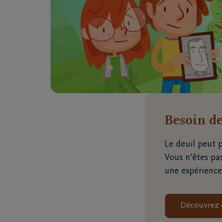
Donner des conseils 
toujours à ce qu’elle
incomprise dans sa so
Besoin de
Le deuil peut p
Vous n’êtes pa
une expérience 
Découvrez c