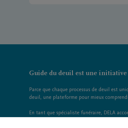
Guide du deuil est une initiativ
Parce que chaque processus de deuil est uni
deuil, une plateforme pour mieux comprendre 
En tant que spécialiste funéraire, DELA acc
obsèques. Nous
organisons
et
assurons
les fu