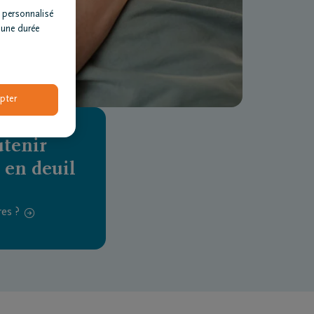
 personnalisé
 une durée
pter
tenir
 en deuil
es ?