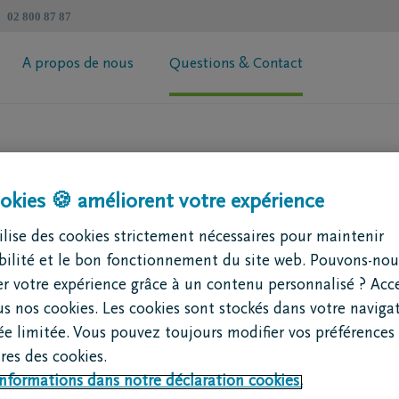
02 800 87 87
A propos de nous
Questions & Contact
révoyance Héritage DELA
Informations générales
 votre prime
Coopérative DELA
ur de succession
Trouvez un intermédiaire
okies 🍪 améliorent votre expérience
Contactez moi
lise des cookies strictement nécessaires pour maintenir
Demandez votre brochure
ibilité et le bon fonctionnement du site web. Pouvons-nou
pour l’héritage et la succession ?
r votre expérience grâce à un contenu personnalisé ? Acc
us nos cookies. Les cookies sont stockés dans votre naviga
hoisir un entrepreneur de pompes funèbres ?
e limitée. Vous pouvez toujours modifier vos préférences 
vent régler de nombreuses démarches : la déclaration de success
es des cookies.
diverses formalités administratives. Sans les bonnes informatio
ment depuis la Belgique vers l’étranger dans mon Pl
informations dans notre déclaration cookies.
s imprévus.
s êtes libre de votre choix. Il peut être un entrepreneur de D