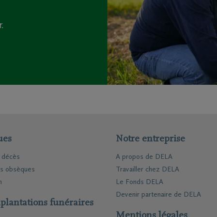
railles moto
triement
.
ion funéraire
ts
Inspiration
Souvenirs
Geste du cœur
Promenades
demain
Podcasts
ues
Notre entreprise
e décès
A propos de DELA
es obsèques
Travailler chez DELA
n
Le Fonds DELA
Devenir partenaire de DELA
plantations funéraires
Mentions légales