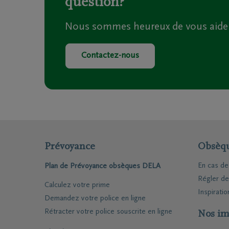
question?
En savoir plus
Funé
en assistance aux proches.
Rapa
Nous sommes heureux de vous aider
En savoir plus
Inspirat
Contactez-nous
Coopérative DELA
Événemen
Travailler chez DELA
Blog
Fonds DELA
Penser à 
Prévoyance
Obsèq
En cas d
Plan de Prévoyance obsèques DELA
Régler d
Calculez votre prime
Inspiratio
Demandez votre police en ligne
Rétracter votre police souscrite en ligne
Nos im