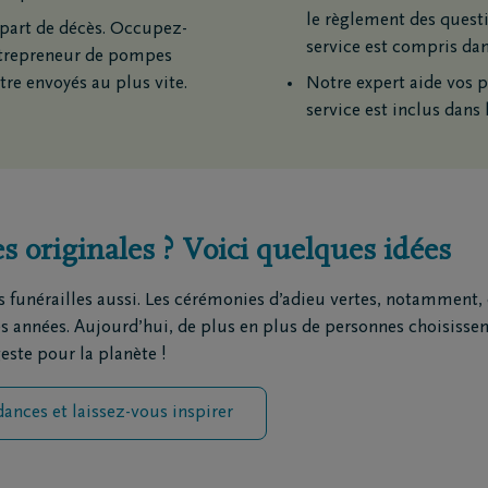
le règlement des questi
e-part de décès. Occupez-
service est compris da
entrepreneur de pompes
ions
Contact
Adresse e-mail
tre envoyés au plus vite.
Notre expert aide vos p
rtiers
Contactez-moi
service est inclus dans
ges principaux
Fixez un rendez-vous
repreneurs de pompes
J'ai une opinion
s
J'ai une question
Oui, j’autorise D
matoriums
sujet de leurs pr
ntre de rapatriement
la façon de modifi
s originales ? Voici quelques idées
s funérailles aussi. Les cérémonies d’adieu vertes, notamment,
es années. Aujourd’hui, de plus en plus de personnes choisisse
este pour la planète !
ances et laissez-vous inspirer