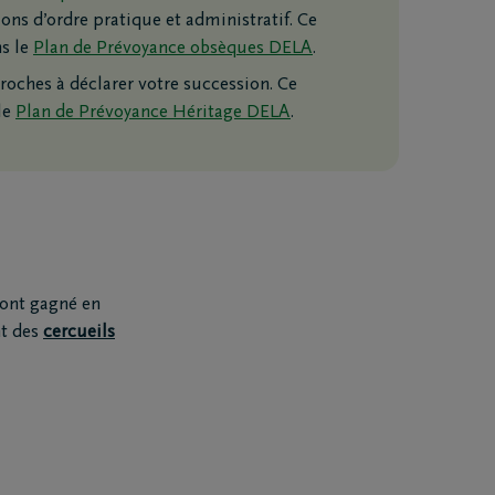
ons d’ordre pratique et administratif. Ce
ns le
Plan de Prévoyance obsèques DELA
.
roches à déclarer votre succession. Ce
 le
Plan de Prévoyance Héritage DELA
.
ELA Assurances à traiter mes données personnelles complétées ci-dessus
oduits et services. Pour tout complément d’information au sujet du trai
er votre autorisation, consultez notre
la déclaration Vie Privée
.
 ont gagné en
nt des
cercueils