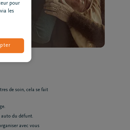
teur pour
via les
pter
Combien coûtent des obsèques ?
res de soin, cela se fait
ge.
 auto du défunt.
organiser avec vous