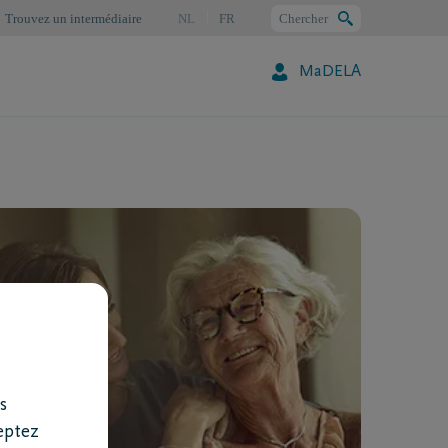
Trouvez un intermédiaire
NL
FR
Chercher
MaDELA
Chercher
s
eptez