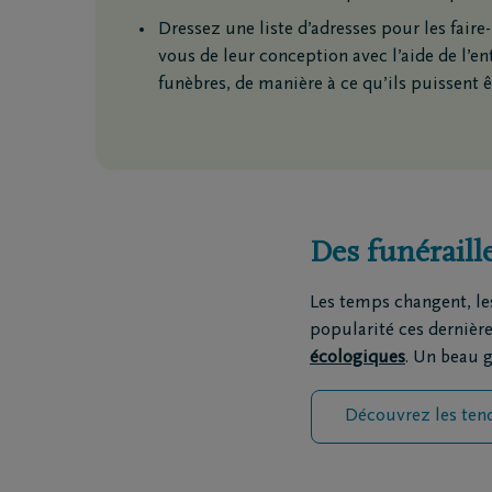
Dressez une liste d’adresses pour les fair
vous de leur conception avec l’aide de l’
Questions
Nos locat
funèbres, de manière à ce qu’ils puissent ê
Je ne suis pas assuré(e)
Nos cou
Je suis assuré(e)
Nos siè
Organiser des funérailles
Nos ent
funèbre
Nos cré
Notre ce
Des funéraille
Les temps changent, le
popularité ces dernièr
écologiques
. Un beau g
Découvrez les tend