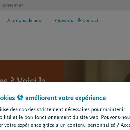
02 800 87 87
A propos de nous
Questions & Contact
révoyance Héritage DELA
Informations générales
 votre prime
Coopérative DELA
ur de succession
Trouvez un intermédiaire
Contactez moi
Demandez votre brochure
s ? Voici la
okies 🍪 améliorent votre expérience
 auxquelles penser quand
lise des cookies strictement nécessaires pour maintenir
 enterrement. Pourtant,
ibilité et le bon fonctionnement du site web. Pouvons-nou
 sauf à régler des
r votre expérience grâce à un contenu personnalisé ? Acc
isque vous êtes en plein