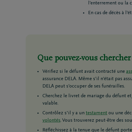
l’enterrement ou la 
Funé
Rapa
En cas de décès à l’
Inspirat
Coopérative DELA
Événemen
Que pouvez-vous chercher 
Travailler chez DELA
Blog
Vérifiez si le défunt avait contracté une
as
Fonds DELA
Penser à 
assurance DELA. Même s’il n’était pas assuré
DELA peut s’occuper de ses funérailles.
Cherchez le livret de mariage du défunt e
valable.
Contrôlez s'il y a un
testament
ou une déc
volontés
. Vous trouverez peut-être des sou
Réfléchissez à la tenue que le défunt porte