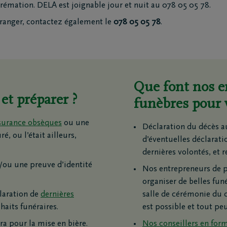
crémation. DELA est joignable jour et nuit au 078 05 05 78.
railles moto
triement
étranger, contactez également le
078 05 05 78
.
ion funéraire
ts
Inspiration
Que font nos 
Souvenirs
et préparer ?
funèbres pour 
Geste du cœur
Promenades
surance obsèques
ou une
Déclaration du décès 
demain
Podcasts
, ou l’était ailleurs,
d’éventuelles déclarati
dernières volontés, et r
t/ou une preuve d’identité
Nos entrepreneurs de p
organiser de belles funé
laration de
dernières
salle de cérémonie du 
haits funéraires.
est possible et tout peu
ra pour la mise en bière.
Nos conseillers en form