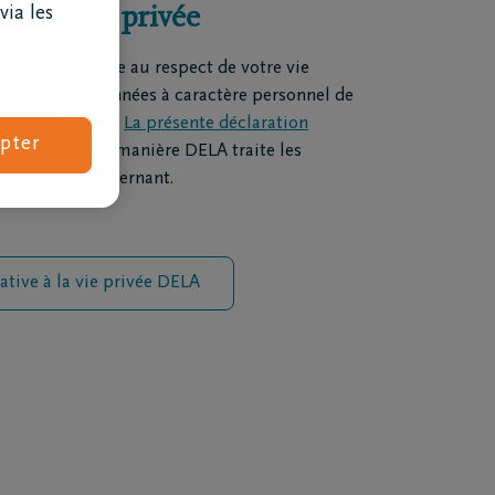
otre vie privée
via les
 d'importance au respect de votre vie
ter les (vos) données à caractère personnel de
et transparente.
La présente déclaration
pter
ose de quelle manière DELA traite les
onnel vous concernant.
lative à la vie privée DELA
Combien coûtent des obsèques ?