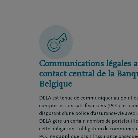
Questions
Nos locat
Je ne suis pas assuré(e)
Nos cou
Je suis assuré(e)
Nos siè
Organiser des funérailles
Nos ent
funèbre
Communications légales a
Nos cré
Notre ce
contact central de la Banq
Belgique
DELA est tenue de communiquer au point de 
comptes et contrats financiers (PCC) les donn
disposant d’une police d’assurance-vie avec
DELA gère un certain nombre de portefeuille
cette obligation. L’obligation de communiqu
PCC ne s’applique pas à l’assurance obsèque