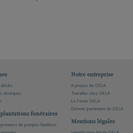
ues
Notre entreprise
e décès
A propos de DELA
es obsèques
Travailler chez DELA
n
Le Fonds DELA
Devenir partenaire de DELA
plantations funéraires
Mentions légales
epreneurs de pompes funèbres
atoriums
Identification légale DELA