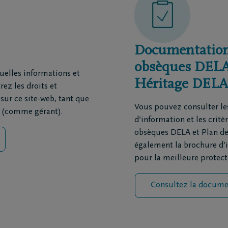
ination des cendres
railles moto
triement
ion funéraire
Documentation
obsèques DELA 
uelles informations et
Héritage DEL
rez les droits et
ts
Inspiration
sur ce site-web, tant que
Souvenirs
Vous pouvez consulter les
 (comme gérant).
Geste du cœur
d’information et les crit
Promenades
obsèques DELA et Plan de
demain
Podcasts
également la brochure d’i
pour la meilleure protec
Consultez la docume