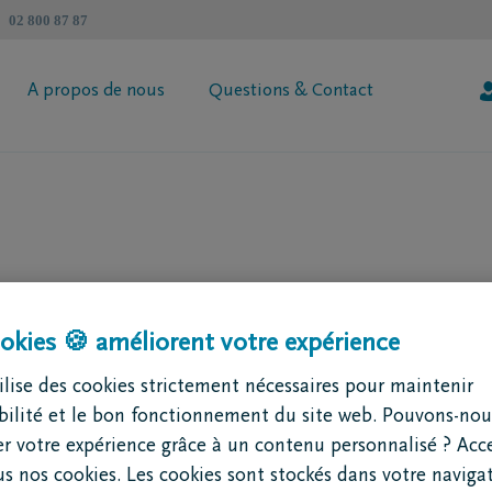
02 800 87 87
A propos de nous
Questions & Contact
révoyance Héritage DELA
Informations générales
 votre prime
Coopérative DELA
ur de succession
Trouvez un intermédiaire
Contactez moi
Demandez votre brochure
okies 🍪 améliorent votre expérience
lise des cookies strictement nécessaires pour maintenir
ibilité et le bon fonctionnement du site web. Pouvons-nou
r votre expérience grâce à un contenu personnalisé ? Acc
us nos cookies. Les cookies sont stockés dans votre naviga