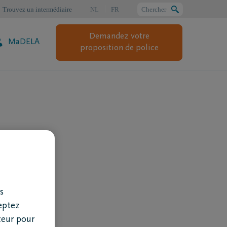
Trouvez un intermédiaire
NL
FR
Chercher
Demandez votre
MaDELA
Chercher
proposition de police
s
eptez
teur pour