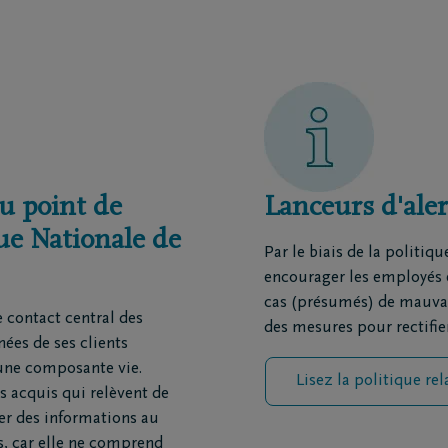
ions
Contact
rtiers
Contactez-moi
ges principaux
Fixez un rendez-vous
repreneurs de pompes
J'ai une opinion
s
J'ai une question
u point de
Lanceurs d'ale
matoriums
ntre de rapatriement
ue Nationale de
Par le biais de la politiq
encourager les employés et
cas (présumés) de mauvai
contact central des
des mesures pour rectifier
ées de ses clients
 une composante vie.
Lisez la politique rel
s acquis qui relèvent de
er des informations au
s, car elle ne comprend