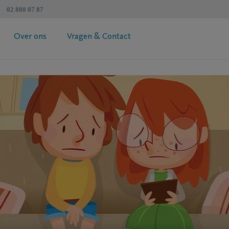
02 800 87 87
Over ons
Vragen & Contact
atenschapzorgplan
Algemene informatie
 jouw premie
Coöperatie DELA
esimulator
Vind een tussenpersoon
Contacteer mij
Vraag je brochure aan