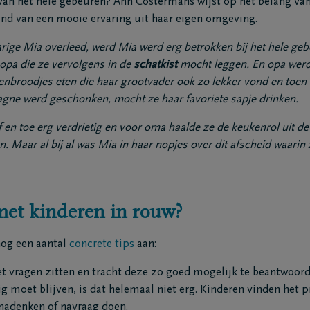
f van het hele gebeuren? Ann Costermans wijst op het belang va
hand van een mooie ervaring uit haar eigen omgeving.
arige Mia overleed, werd Mia werd erg betrokken bij het hele ge
opa die ze vervolgens in de
schatkist
mocht leggen. En opa werd
enbroodjes eten die haar grootvader ook zo lekker vond en toen 
gne werd geschonken, mocht ze haar favoriete sapje drinken.
f en toe erg verdrietig en voor oma haalde ze de keukenrol uit d
en. Maar al bij al was Mia in haar nopjes over dit afscheid waarin 
met kinderen in rouw?
nog een aantal
concrete tips
aan:
t vragen zitten en tracht deze zo goed mogelijk te beantwoorde
 moet blijven, is dat helemaal niet erg. Kinderen vinden het pr
nadenken of navraag doen.