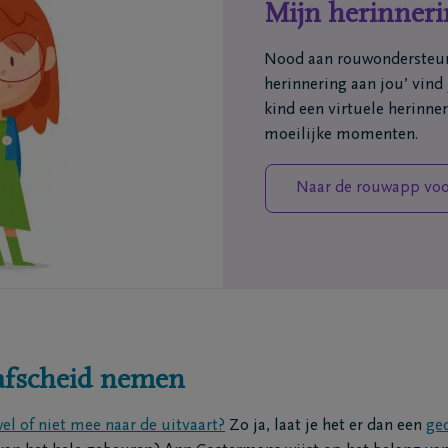
Mijn herinneri
ofdkantoren
Maak een afspraak
grafenisondernemers
Ik heb een mening
Nood aan rouwondersteun
ematoria
Ik heb een vraag
herinnering aan jou’ vind
triëringscentrum
kind een virtuele herinne
moeilijke momenten.
Naar de rouwapp voo
afscheid nemen
el of niet mee naar de uitvaart?
Zo ja, laat je het er dan een
ge