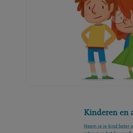
Ik ben verzekerd
Onze ho
Een uitvaart regelen
Onze be
Onze cr
Ons repa
Kinderen en 
Neem je je kind beter w