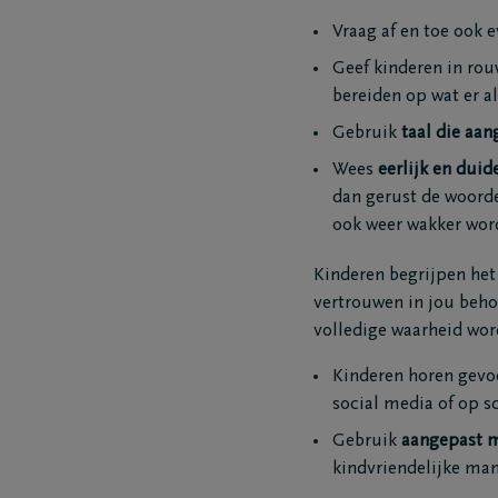
Vraag af en toe ook 
Geef kinderen in ro
bereiden op wat er a
Gebruik
taal die aan
Wees
eerlijk en duide
dan gerust de woorde
ook weer wakker word
Kinderen begrijpen het 
vertrouwen in jou beho
volledige waarheid wor
Kinderen horen gevoe
social media of op s
Gebruik
aangepast m
kindvriendelijke man