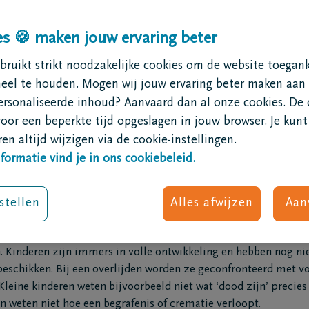
 uitvaart
Na de uitvaart
sten
Nabestaandenzorg
s 🍪 maken jouw ervaring beter
dsmuziek
Rouwondersteuning
nderen: hoe kan je helpen?
oen bij een overlijden?
Rouwgroepen
ruikt strikt noodzakelijke cookies om de website toegank
n begrafenisondernemer
Rouw bij kinderen
neel te houden. Mogen wij jouw ervaring beter maken aan
 een uitvaart?
ersonaliseerde inhoud? Aanvaard dan al onze cookies. De 
aart regelen
voor een beperkte tijd opgeslagen in jouw browser. Je kunt
f of rouwadvertentie
en altijd wijzigen via de cookie-instellingen.
e
formatie vind je in ons cookiebeleid.
is
erlies
itvaart
doleer ik iemand?
stellen
Alles afwijzen
Aan
- en verliesconsulente bij DELA:
‘Van zodra een kind zich hecht 
dsbloemen
overleden is. In grote lijnen rouwen kinderen op dezelfde manier
mogelijkheden
stemming
n. Kinderen zijn immers in volle ontwikkeling en hebben nog nie
ruitvaart
eschikken. Bij een overlijden worden ze geconfronteerd met 
riëring
Kleine kinderen weten bijvoorbeeld niet wat ‘dood zijn’ precie
nspiratie
n weten niet hoe een begrafenis of crematie verloopt.