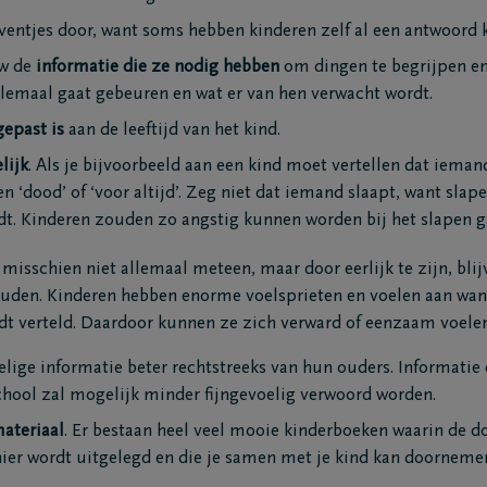
eventjes door, want soms hebben kinderen zelf al een antwoord k
uw de
informatie die ze nodig hebben
om dingen te begrijpen en
llemaal gaat gebeuren en wat er van hen verwacht wordt.
gepast is
aan de leeftijd van het kind.
lijk
. Als je bijvoorbeeld aan een kind moet vertellen dat ieman
n ‘dood’ of ‘voor altijd’. Zeg niet dat iemand slaapt, want sla
t. Kinderen zouden zo angstig kunnen worden bij het slapen g
misschien niet allemaal meteen, maar door eerlijk te zijn, bli
uden. Kinderen hebben enorme voelsprieten en voelen aan wan
dt verteld. Daardoor kunnen ze zich verward of eenzaam voelen
lige informatie beter rechtstreeks van hun ouders. Informatie
chool zal mogelijk minder fijngevoelig verwoord worden.
ateriaal
. Er bestaan heel veel mooie kinderboeken waarin de d
ier wordt uitgelegd en die je samen met je kind kan doorneme