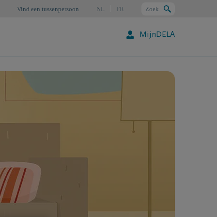
Vind een tussenpersoon
NL
FR
Zoek
MijnDELA
Zoeken