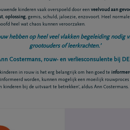
uwende kinderen vaak overspoeld door een
veelvoud aan gevo
st
,
oplossing
, gemis, schuld, jaloezie, enzovoort. Heel normale
ten
Inspiratie
hoofd heel wat chaos kunnen veroorzaken.
Herinneringen
ouw hebben op heel veel vlakken begeleiding nodig 
Voor elkaar gebaar
Wandelingen
grootouders of leerkrachten.’
enken
Podcasts
Ann Costermans, rouw- en verliesconsulente bij D
kinderen in rouw is het erg belangrijk om hen goed te
informer
eïnformeerd worden, kunnen mogelijk een moeilijk rouwproces
m kinderen bij de uitvaart te betrekken’, aldus Ann Costermans.
ties
Contact
kelaars
Contacteer mij