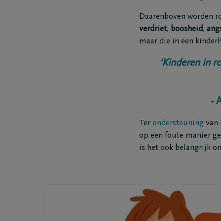
Daarenboven worden ro
verdriet
,
boosheid
,
ang
Coöperatie DELA
Evenemen
maar die in een kinder
‘Kinderen in r
Werken bij DELA
Blog
DELA Fonds
Vooruitd
- 
Ter
ondersteuning
van 
op een foute manier g
is het ook belangrijk o
Vragen
Onze loca
Ik ben niet verzekerd
Onze ma