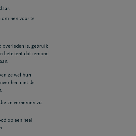
laar.
 om hen voor te
d overleden is, gebruik
pen betekent dat iemand
aan.
jven ze wel hun
neer hen niet de
.
 die ze vernemen via
ood op een heel
n.