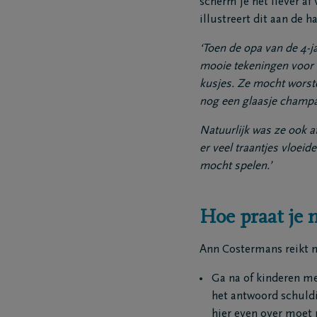
scherm je het liever a
illustreert dit aan de 
‘Toen de opa van de 4-j
mooie tekeningen voor 
kusjes. Ze mocht worst
nog een glaasje champa
Natuurlijk was ze ook a
er veel traantjes vloeid
mocht spelen.’
Hoe praat je 
Ann Costermans reikt 
Ga na of kinderen me
het antwoord schuldig
hier even over moet 