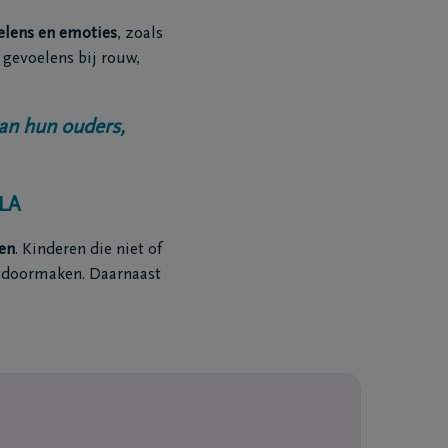
elens en emoties
, zoals
 gevoelens bij rouw,
van hun ouders,
ELA
en
. Kinderen die niet of
 doormaken. Daarnaast
Mail me het Troostboekje