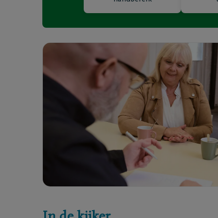
Ik ben verzekerd
Onze ho
Een uitvaart regelen
Onze be
Onze cr
Ons repa
In de kijker