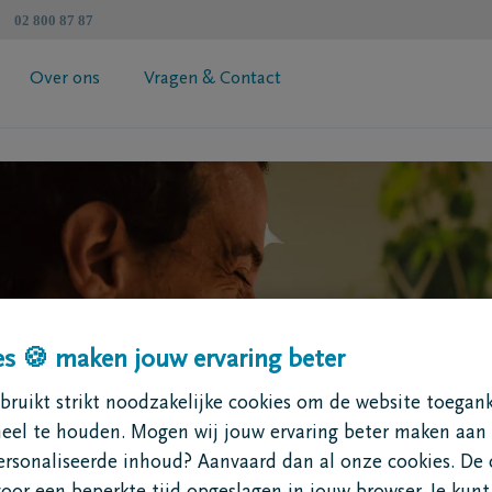
02 800 87 87
Over ons
Vragen & Contact
atenschapzorgplan
Algemene informatie
 jouw premie
Coöperatie DELA
esimulator
Vind een tussenpersoon
Contacteer mij
Vraag je brochure aan
s 🍪 maken jouw ervaring beter
ruikt strikt noodzakelijke cookies om de website toegank
neel te houden. Mogen wij jouw ervaring beter maken aan
ersonaliseerde inhoud? Aanvaard dan al onze cookies. De 