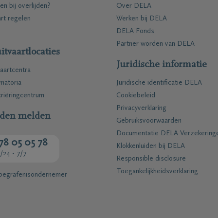
en bij overlijden?
Over DELA
art regelen
Werken bij DELA
DELA Fonds
Partner worden van DELA
itvaartlocaties
Juridische informatie
aartcentra
matoria
Juridische identificatie DELA
riëringcentrum
Cookiebeleid
Privacyverklaring
jden melden
Gebruiksvoorwaarden
Documentatie DELA Verzekering
78 05 05 78
Klokkenluiden bij DELA
/24 - 7/7
Responsible disclosure
Toegankelijkheidsverklaring
 begrafenisondernemer