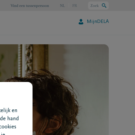
Vind een tussenpersoon
NL
FR
Zoek
MijnDELA
Zoeken
elijk en
 de hand
cookies