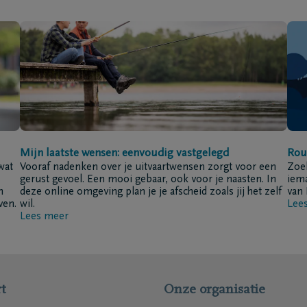
Mijn laatste wensen: eenvoudig vastgelegd
Rou
wat
Vooraf nadenken over je uitvaartwensen zorgt voor een
Zoek
gerust gevoel. Een mooi gebaar, ook voor je naasten. In
iema
n
deze online omgeving plan je je afscheid zoals jij het zelf
van 
ven.
wil.
Lee
Lees meer
t
Onze organisatie