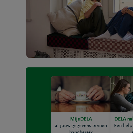
Coöperatie DELA
Evenemen
Werken bij DELA
Blog
DELA Fonds
Vooruitd
MijnDELA
DELA na
Vragen
Onze loca
al jouw gegevens binnen
Een help
Ik ben niet verzekerd
Onze ma
handbereik