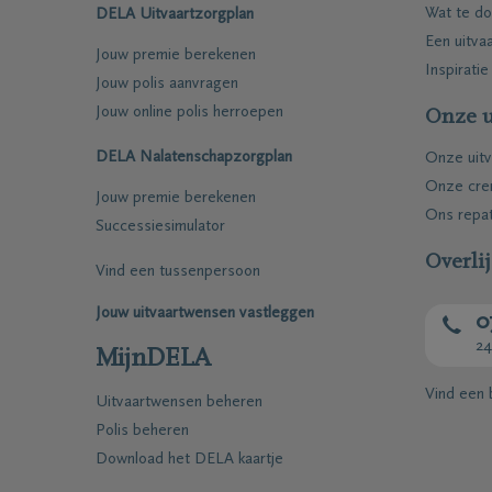
Wat te do
DELA Uitvaartzorgplan
Een uitva
Jouw premie berekenen
Inspiratie
Jouw polis aanvragen
Jouw online polis herroepen
Onze u
DELA Nalatenschapzorgplan
Onze uitv
Onze cre
Jouw premie berekenen
Ons repat
Successiesimulator
Overli
Vind een tussenpersoon
Jouw uitvaartwensen vastleggen
0
24
MijnDELA
Vind een
Uitvaartwensen beheren
Polis beheren
Download het DELA kaartje