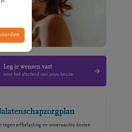
 je
vaarden
Leg je wensen vast
voor het afscheid van jouw keuze
Wat kost een uitvaart
alatenschapzorgplan
 tegen erfbelasting en onverwachte kosten