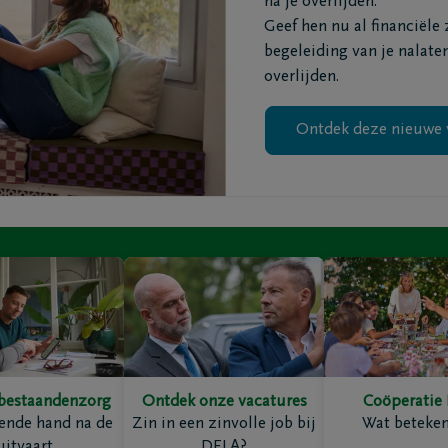
na je overlijden.
Geef hen nu al financiële
begeleiding van je nalate
ten
Inspiratie
overlijden.
Herinneringen
Voor elkaar gebaar
Ontdek deze nieuwe 
Wandelingen
enken
Podcasts
bestaandenzorg
Ontdek onze vacatures
Coöperatie
ties
Contact
ende hand na de
Zin in een zinvolle job bij
Wat beteken
kelaars
Contacteer mij
uitvaart
DELA?