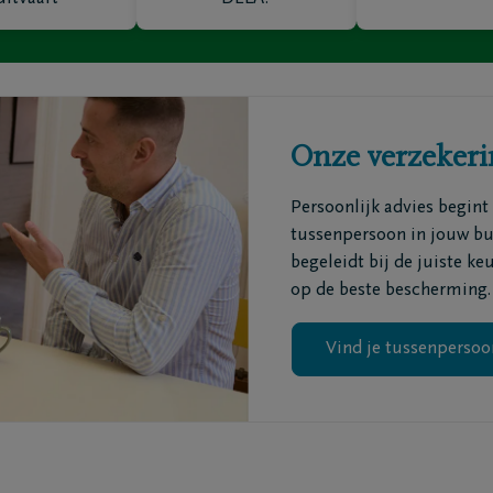
ofdkantoren
Maak een afspraak
grafenisondernemers
Ik heb een mening
ematoria
Ik heb een vraag
triëringscentrum
Onze verzeker
Persoonlijk advies begint
tussenpersoon in jouw buu
begeleidt bij de juiste ke
op de beste bescherming.
Vind je tussenpersoo