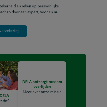
 zekerheid en reken op persoonlijke
nschap door een expert, voor en na
verzekering
Mail me het Troostboekje
DELA ontzorgt rondom
overlijden
Meer over onze missie
 DELA
t dit?