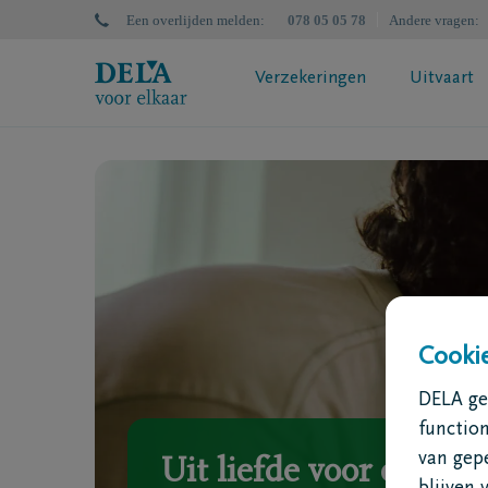
Een overlijden melden
:
078 05 05 78
Andere vragen
:
Verzekeringen
Uitvaart
DELA Uitvaartzorgplan
DELA Nal
Wat is een uitvaartverzekering?
Bereken
Bereken jouw premie
Successi
Jouw polisvoorstel aanvragen
Uitvaartverzekering? Doe de test
Cookie
DELA geb
functio
van gep
Uit liefde voor elkaar