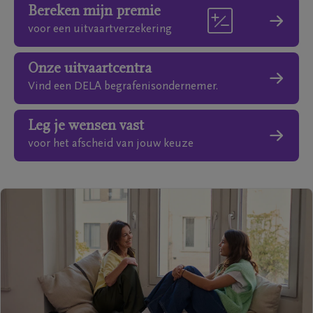
Bereken mijn premie
voor een uitvaartverzekering
Onze uitvaartcentra
Vind een DELA begrafenisondernemer.
Leg je wensen vast
voor het afscheid van jouw keuze