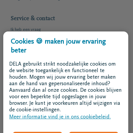
Service & contact
Ik heb een vraag
Ik wens een afspraak
Cookies 🍪 maken jouw ervaring
Ik wens een brochure per post
beter
02 800 87 87
DELA gebruikt strikt noodzakelijke cookies om
ma - vr 8u30 -17u
de website toegankelijk en functioneel te
houden. Mogen wij jouw ervaring beter maken
Ik ben een bemiddelaar
aan de hand van gepersonaliseerde inhoud?
Aanvaard dan al onze cookies. De cookies blijven
Aanmelden in DELAconnect
voor een beperkte tijd opgeslagen in jouw
browser. Je kunt je voorkeuren altijd wijzigen via
Ik ben een leverancier
de cookie-instellingen.
Meer informatie vind je in ons cookiebeleid.
MVO code
Volg ons