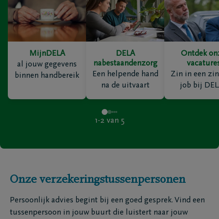
MijnDELA
DELA
Ontdek on
nabestaandenzorg
vacature
al jouw gegevens
Een helpende hand
Zin in een zin
binnen handbereik
na de uitvaart
job bij DE
1-2
van
5
Onze verzekeringstussenpersonen
Persoonlijk advies begint bij een goed gesprek. Vind een
tussenpersoon in jouw buurt die luistert naar jouw