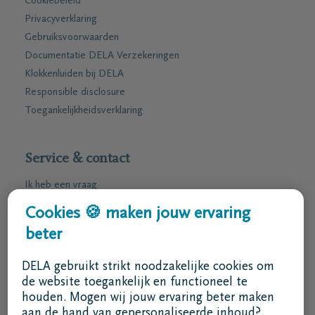
Cookiebeleid
Privacyverklaring
Gebruiksvoorwaarden
Documentatie DELA Verzekeringen
Klokkenluiden bij DELA
Responsible disclosure
Toegankelijkheidsverklaring
Service & contact
Ik heb een vraag
Ik wens een afspraak
Cookies 🍪 maken jouw ervaring
Ik wens een brochure per post
beter
02 800 87 87
DELA gebruikt strikt noodzakelijke cookies om
ma - vr 8u30 -17u
de website toegankelijk en functioneel te
houden. Mogen wij jouw ervaring beter maken
Ik ben een bemiddelaar
aan de hand van gepersonaliseerde inhoud?