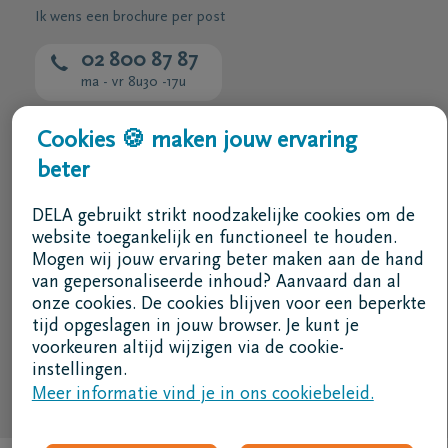
Ik wens een brochure per post
02 800 87 87
ma - vr 8u30 -17u
Cookies 🍪 maken jouw ervaring
Ik ben een bemiddelaar
beter
Aanmelden in DELAconnect
DELA gebruikt strikt noodzakelijke cookies om de
Ik ben een leverancier
website toegankelijk en functioneel te houden.
MVO code
Mogen wij jouw ervaring beter maken aan de hand
van gepersonaliseerde inhoud? Aanvaard dan al
Volg ons
onze cookies. De cookies blijven voor een beperkte
tijd opgeslagen in jouw browser. Je kunt je
voorkeuren altijd wijzigen via de cookie-
instellingen.
Meer informatie vind je in ons cookiebeleid.