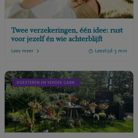
Twee verzekeringen, één idee: rust
voor jezelf én wie achterblijft
Lees meer
Leestijd: 5 min
KOESTEREN EN VERDER GAAN