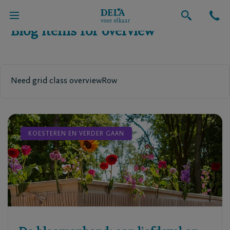
Blog items for overview
Need grid class overviewRow
KOESTEREN EN VERDER GAAN