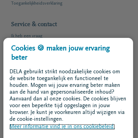
Toegankelijkheidsverklaring
Service & contact
Ik heb een vraag
Ik wens een afspraak
Cookies 🍪 maken jouw ervaring
Ik wens een brochure per post
beter
02 800 87 87
DELA gebruikt strikt noodzakelijke cookies om
ma - vr 8u30 -17u
de website toegankelijk en functioneel te
houden. Mogen wij jouw ervaring beter maken
Ik ben een bemiddelaar
aan de hand van gepersonaliseerde inhoud?
Aanvaard dan al onze cookies. De cookies blijven
Aanmelden in DELAconnect
voor een beperkte tijd opgeslagen in jouw
browser. Je kunt je voorkeuren altijd wijzigen via
Ik ben een leverancier
de cookie-instellingen.
MVO code
Meer informatie vind je in ons cookiebeleid.