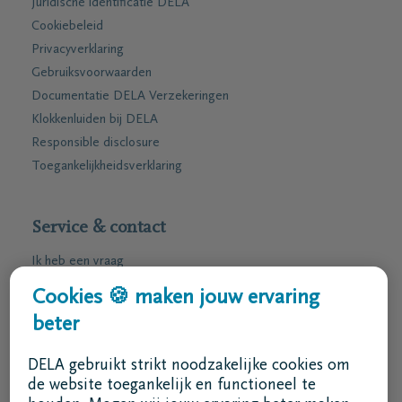
Juridische identificatie DELA
Cookiebeleid
Privacyverklaring
Gebruiksvoorwaarden
Documentatie DELA Verzekeringen
Klokkenluiden bij DELA
Responsible disclosure
Toegankelijkheidsverklaring
Service & contact
Ik heb een vraag
Ik wens een afspraak
Cookies 🍪 maken jouw ervaring
Ik wens een brochure per post
beter
02 800 87 87
DELA gebruikt strikt noodzakelijke cookies om
ma - vr 8u30 -17u
de website toegankelijk en functioneel te