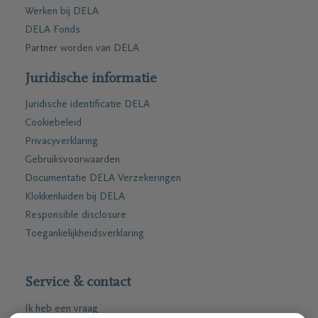
Werken bij DELA
DELA Fonds
Partner worden van DELA
Juridische informatie
Juridische identificatie DELA
Cookiebeleid
Privacyverklaring
Gebruiksvoorwaarden
Documentatie DELA Verzekeringen
Klokkenluiden bij DELA
Responsible disclosure
Toegankelijkheidsverklaring
Service & contact
Ik heb een vraag