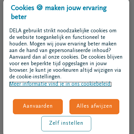
Ik wens een afspraak
Cookies 🍪 maken jouw ervaring
Ik wens een brochure per post
beter
02 800 87 87
DELA gebruikt strikt noodzakelijke cookies om
ma - vr 8u30 -17u
de website toegankelijk en functioneel te
houden. Mogen wij jouw ervaring beter maken
Ik ben een bemiddelaar
aan de hand van gepersonaliseerde inhoud?
Aanvaard dan al onze cookies. De cookies blijven
Aanmelden in DELAconnect
voor een beperkte tijd opgeslagen in jouw
browser. Je kunt je voorkeuren altijd wijzigen via
Ik ben een leverancier
de cookie-instellingen.
Meer informatie vind je in ons cookiebeleid.
MVO code
Volg ons
Aanvaarden
Alles afwijzen
Zelf instellen