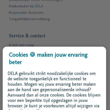
Documentatie DELA Verzekeringen
Klokkenluiden bij DELA
Responsible disclosure
Toegankelijkheidsverklaring
Service & contact
Ik heb een vraag
Ik wens een afspraak
Cookies 🍪 maken jouw ervaring
Ik wens een brochure per post
beter
02 800 87 87
DELA gebruikt strikt noodzakelijke cookies om
ma - vr 8u30 -17u
de website toegankelijk en functioneel te
houden. Mogen wij jouw ervaring beter maken
Ik ben een bemiddelaar
aan de hand van gepersonaliseerde inhoud?
Aanvaard dan al onze cookies. De cookies blijven
Aanmelden in DELAconnect
voor een beperkte tijd opgeslagen in jouw
browser. Je kunt je voorkeuren altijd wijzigen via
Ik ben een leverancier