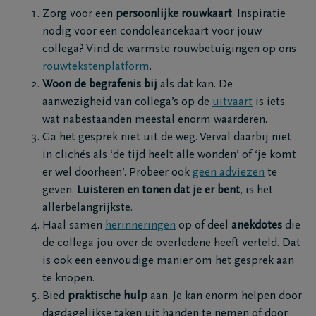
Zorg voor een
persoonlijke rouwkaart
. Inspiratie
nodig voor een condoleancekaart voor jouw
collega? Vind de warmste rouwbetuigingen op ons
rouwtekstenplatform
.
Woon de begrafenis bij
als dat kan. De
aanwezigheid van collega’s op de
uitvaart
is iets
wat nabestaanden meestal enorm waarderen.
Ga het gesprek niet uit de weg. Verval daarbij niet
in clichés als ‘de tijd heelt alle wonden’ of ‘je komt
er wel doorheen’. Probeer ook
geen adviezen
te
geven.
Luisteren en tonen dat je er bent
, is het
allerbelangrijkste.
Haal samen
herinneringen
op of deel
anekdotes
die
de collega jou over de overledene heeft verteld. Dat
is ook een eenvoudige manier om het gesprek aan
te knopen.
Bied
praktische hulp
aan. Je kan enorm helpen door
dagdagelijkse taken uit handen te nemen of door