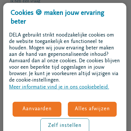
Ik heb een vraag
Ik wens een afspraak
Cookies 🍪 maken jouw ervaring
Ik wens een brochure per post
beter
02 800 87 87
DELA gebruikt strikt noodzakelijke cookies om
ma - vr 8u30 -17u
de website toegankelijk en functioneel te
houden. Mogen wij jouw ervaring beter maken
Ik ben een bemiddelaar
aan de hand van gepersonaliseerde inhoud?
Aanvaard dan al onze cookies. De cookies blijven
Aanmelden in DELAconnect
voor een beperkte tijd opgeslagen in jouw
browser. Je kunt je voorkeuren altijd wijzigen via
Ik ben een leverancier
de cookie-instellingen.
Meer informatie vind je in ons cookiebeleid.
MVO code
Volg ons
Aanvaarden
Alles afwijzen
Zelf instellen