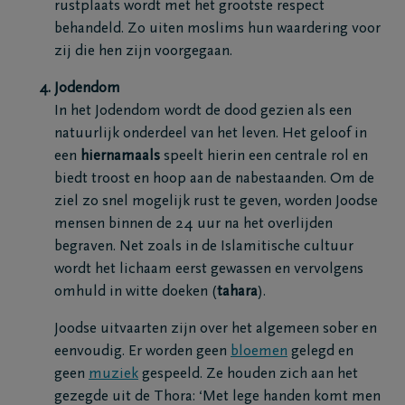
rustplaats wordt met het grootste respect
behandeld. Zo uiten moslims hun waardering voor
zij die hen zijn voorgegaan.
Jodendom
In het Jodendom wordt de dood gezien als een
natuurlijk onderdeel van het leven. Het geloof in
een
hiernamaals
speelt hierin een centrale rol en
biedt troost en hoop aan de nabestaanden. Om de
ziel zo snel mogelijk rust te geven, worden Joodse
mensen binnen de 24 uur na het overlijden
begraven. Net zoals in de Islamitische cultuur
wordt het lichaam eerst gewassen en vervolgens
omhuld in witte doeken (
tahara
).
Joodse uitvaarten zijn over het algemeen sober en
eenvoudig. Er worden geen
bloemen
gelegd en
geen
muziek
gespeeld. Ze houden zich aan het
gezegde uit de Thora: ‘Met lege handen komt men