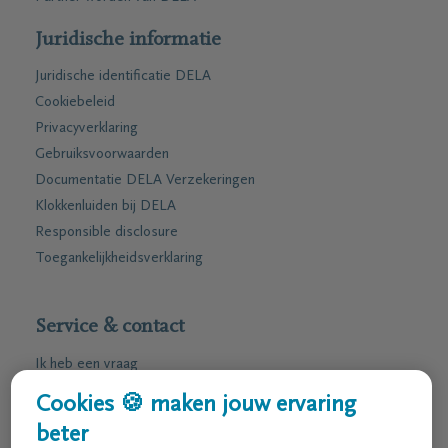
Juridische informatie
Juridische identificatie DELA
Cookiebeleid
Privacyverklaring
Gebruiksvoorwaarden
Documentatie DELA Verzekeringen
Klokkenluiden bij DELA
Responsible disclosure
Toegankelijkheidsverklaring
Service & contact
Ik heb een vraag
Ik wens een afspraak
Cookies 🍪 maken jouw ervaring
Ik wens een brochure per post
beter