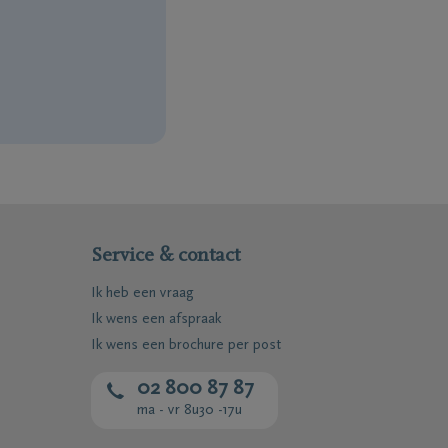
Service & contact
Ik heb een vraag
Ik wens een afspraak
Mail me het Troostboekje
Ik wens een brochure per post
02 800 87 87
ma - vr 8u30 -17u