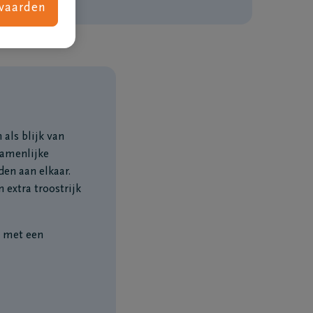
vaarden
als blijk van
zamenlijke
den aan elkaar.
extra troostrijk
Wat kost een uitvaart
t met een