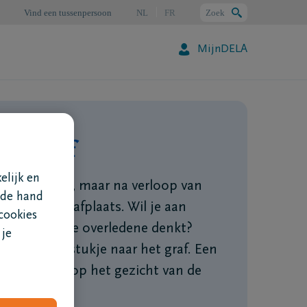
Vind een tussenpersoon
NL
FR
Zoek
MijnDELA
Zoeken
 het graf
elijk en
s bloemrijk bij, maar na verloop van
 de hand
ak de begraafplaats. Wil je aan
cookies
n de dierbare overledene denkt?
 je
 een bloemstukje naar het graf. Een
een glimlach op het gezicht van de