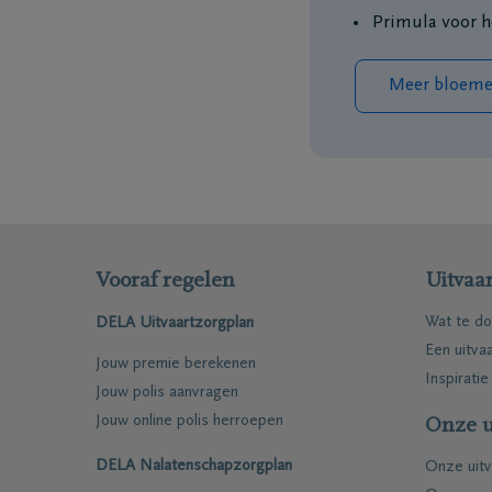
Primula voor 
Coöperatie DELA
Evenemen
Meer bloemen
Werken bij DELA
Blog
DELA Fonds
Vooruitd
Vooraf regelen
Uitvaar
Wat te do
DELA Uitvaartzorgplan
Een uitva
Jouw premie berekenen
Inspiratie
Jouw polis aanvragen
Jouw online polis herroepen
Onze u
Vragen
Onze loca
DELA Nalatenschapzorgplan
Onze uitv
Ik ben niet verzekerd
Onze ma