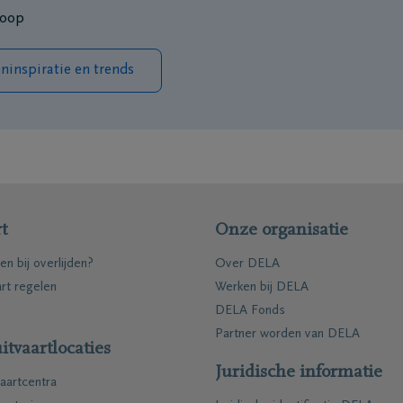
hoop
ten
Inspiratie
inspiratie en trends
Herinneringen
Voor elkaar gebaar
Wandelingen
enken
Podcasts
t
Onze organisatie
en bij overlijden?
Over DELA
art regelen
Werken bij DELA
DELA Fonds
Partner worden van DELA
itvaartlocaties
ties
Contact
Juridische informatie
aartcentra
kelaars
Contacteer mij