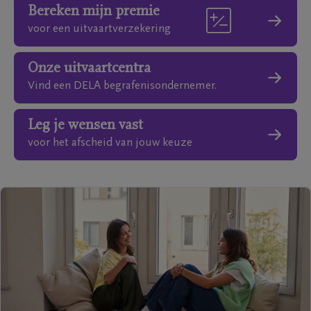
Bereken mijn premie
voor een uitvaartverzekering
Onze uitvaartcentra
Vind een DELA begrafenisondernemer.
Leg je wensen vast
voor het afscheid van jouw keuze