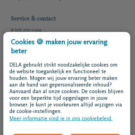
Service & contact
Ik heb een vraag
Ik wens een afspraak
Cookies 🍪 maken jouw ervaring
Ik wens een brochure per post
beter
02 800 87 87
DELA gebruikt strikt noodzakelijke cookies om
ma - vr 8u30 -17u
de website toegankelijk en functioneel te
houden. Mogen wij jouw ervaring beter maken
Ik ben een bemiddelaar
aan de hand van gepersonaliseerde inhoud?
Aanvaard dan al onze cookies. De cookies blijven
Aanmelden in DELAconnect
voor een beperkte tijd opgeslagen in jouw
browser. Je kunt je voorkeuren altijd wijzigen via
Ik ben een leverancier
de cookie-instellingen.
Meer informatie vind je in ons cookiebeleid.
MVO code
Volg ons