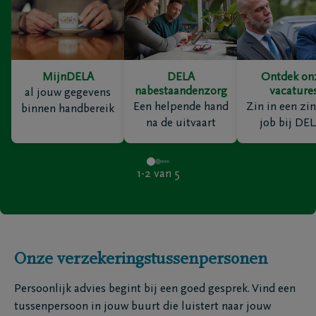
MijnDELA
DELA
Ontdek on
nabestaandenzorg
vacature
al jouw gegevens
Een helpende hand
Zin in een zin
binnen handbereik
na de uitvaart
job bij DE
1-2
van
5
Onze verzekeringstussenpersonen
Persoonlijk advies begint bij een goed gesprek. Vind een
tussenpersoon in jouw buurt die luistert naar jouw