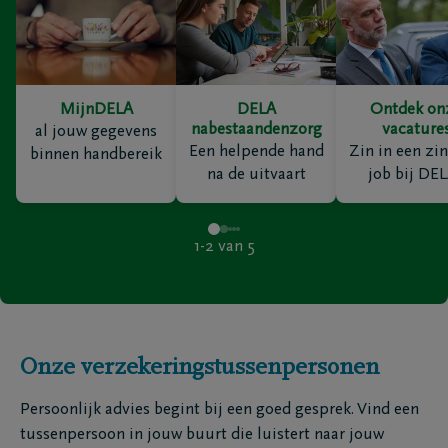
MijnDELA
DELA
Ontdek on
nabestaandenzorg
vacature
al jouw gegevens
Een helpende hand
Zin in een zin
binnen handbereik
na de uitvaart
job bij DE
1-2
van
5
Onze verzekeringstussenpersonen
Persoonlijk advies begint bij een goed gesprek. Vind een
tussenpersoon in jouw buurt die luistert naar jouw