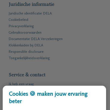
Juridische informatie
Juridische identificatie DELA
Cookiebeleid
Privacyverklaring
Gebruiksvoorwaarden
Documentatie DELA Verzekeringen
Klokkenluiden bij DELA
Responsible disclosure
Toegankelijkheidsverklaring
Service & contact
Ik heb een vraag
Ik wens een afspraak
Cookies 🍪 maken jouw ervaring
Ik wens een brochure per post
beter
02 800 87 87