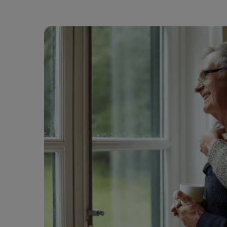
Ik ben verzekerd
Onze ho
Een uitvaart regelen
Onze be
Onze cr
Ons repa