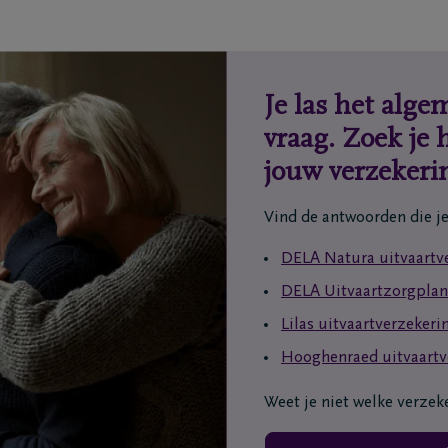
ofdkantoren
Maak een afspraak
grafenisondernemers
Ik heb een mening
ematoria
Ik heb een vraag
triëringscentrum
Je las het alg
vraag. Zoek je 
jouw verzekeri
Vind de antwoorden die je
DELA Natura uitvaartv
DELA Uitvaartzorgplan
Lilas uitvaartverzekeri
Hooghenraed uitvaartv
Weet je niet welke verzeke