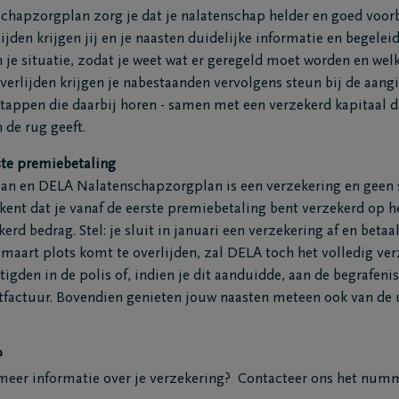
hapzorgplan zorg je dat je nalatenschap helder en goed voorbe
ijden krijgen jij en je naasten duidelijke informatie en begeleid
n je situatie, zodat je weet wat er geregeld moet worden en we
ten
Inspiratie
verlijden krijgen je nabestaanden vervolgens steun bij de aang
Herinneringen
stappen die daarbij horen - samen met een verzekerd kapitaal
Voor elkaar gebaar
 de rug geeft.
Wandelingen
enken
Podcasts
ste premiebetaling
an en DELA Nalatenschapzorgplan is een verzekering en geen 
ent dat je vanaf de eerste premiebetaling bent verzekerd op he
erd bedrag. Stel: je sluit in januari een verzekering af en betaa
n maart plots komt te overlijden, zal DELA toch het volledig ve
tigden in de polis of, indien je dit aanduidde, aan de begrafen
rtfactuur. Bovendien genieten jouw naasten meteen ook van de 
?
ties
Contact
je meer informatie over je verzekering? Contacteer ons het num
kelaars
Contacteer mij