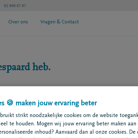
02 800 87 87
Over ons
Vragen & Contact
atenschapzorgplan
Algemene informatie
 jouw premie
Coöperatie DELA
espaard heb.
esimulator
Vind een tussenpersoon
Contacteer mij
Vraag je brochure aan
s 🍪 maken jouw ervaring beter
ruikt strikt noodzakelijke cookies om de website toegank
neel te houden. Mogen wij jouw ervaring beter maken aan
ing en geen
ersonaliseerde inhoud? Aanvaard dan al onze cookies. De 