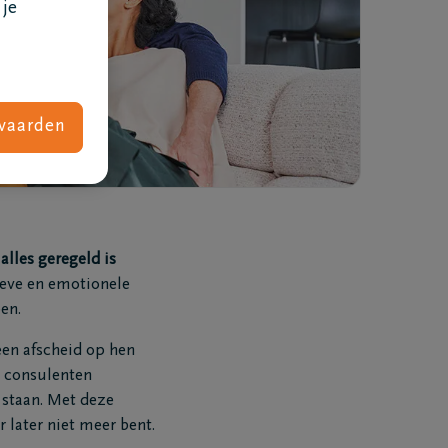
 je
vaarden
lles geregeld is
ieve en emotionele
Wat kost een uitvaart
en.
een afscheid op hen
e consulenten
 staan. Met deze
r later niet meer bent.