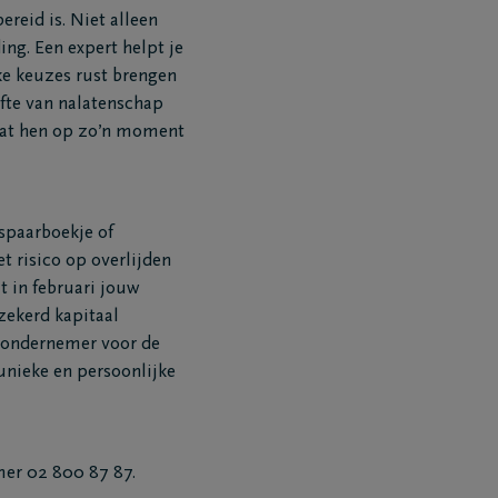
reid is. Niet alleen
ing. Een expert helpt je
lke keuzes rust brengen
ifte van nalatenschap
 dat hen op zo’n moment
spaarboekje of
t risico op overlijden
lt in februari jouw
rzekerd kapitaal
isondernemer voor de
Mail me het Troostboekje
unieke en persoonlijke
mer 02 800 87 87.