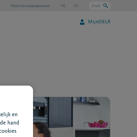
Vind een tussenpersoon
NL
FR
Zoek
MijnDELA
Zoeken
elijk en
 de hand
cookies