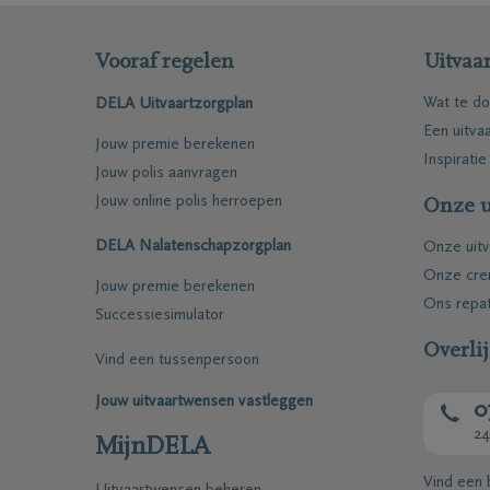
Vooraf regelen
Uitvaar
Wat te do
DELA Uitvaartzorgplan
Een uitva
Jouw premie berekenen
Inspiratie
Jouw polis aanvragen
Jouw online polis herroepen
Onze u
DELA Nalatenschapzorgplan
Onze uitv
Onze cre
Jouw premie berekenen
Ons repat
Successiesimulator
Overli
Vind een tussenpersoon
Jouw uitvaartwensen vastleggen
0
24
MijnDELA
Vind een