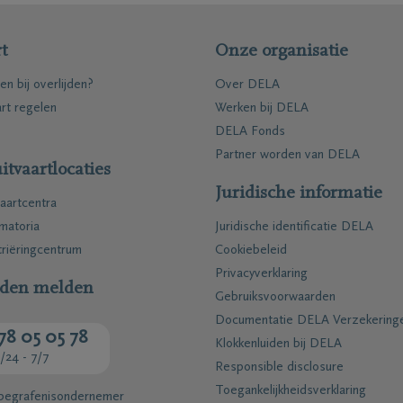
t
Onze organisatie
en bij overlijden?
Over DELA
art regelen
Werken bij DELA
DELA Fonds
Partner worden van DELA
itvaartlocaties
Juridische informatie
aartcentra
matoria
Juridische identificatie DELA
riëringcentrum
Cookiebeleid
Privacyverklaring
jden melden
Gebruiksvoorwaarden
Documentatie DELA Verzekering
78 05 05 78
Klokkenluiden bij DELA
/24 - 7/7
Responsible disclosure
Toegankelijkheidsverklaring
 begrafenisondernemer