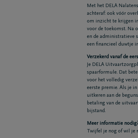
Met het DELA Nalatensc
achteraf: ook vóór overl
om inzicht te krijgen i
Coöperatie DELA
Evenemen
voor de toekomst. Na o
en de administratieve 
Werken bij DELA
Blog
een financieel duwtje in
DELA Fonds
Vooruitd
Verzekerd vanaf de eer
Je DELA Uitvaartzorgpl
spaarformule. Dat betek
voor het volledig verzek
eerste premie. Als je i
uitkeren aan de beguns
betaling van de uitvaa
bijstand.
Meer informatie nodig
Vragen
Onze loca
Twijfel je nog of wil 
Ik ben niet verzekerd
Onze ma