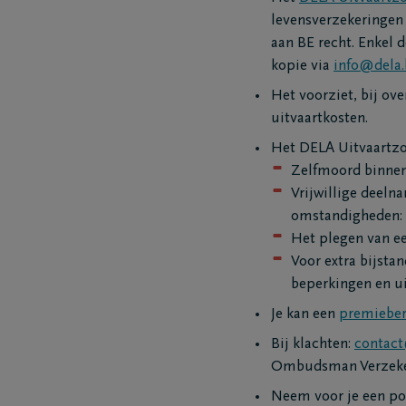
Ik ben niet verzekerd
Onze ma
levensverzekeringen 
Ik ben verzekerd
Onze ho
aan BE recht. Enkel 
Een uitvaart regelen
Onze be
kopie via
info@dela.
Onze cr
Het voorziet, bij ov
Ons repa
uitvaartkosten.
Het DELA Uitvaartzor
Zelfmoord binnen 
Vrijwillige deeln
omstandigheden: b
Het plegen van e
Voor extra bijsta
beperkingen en ui
Je kan een
premieber
Bij klachten:
contact
Ombudsman Verzeker
Neem voor je een po