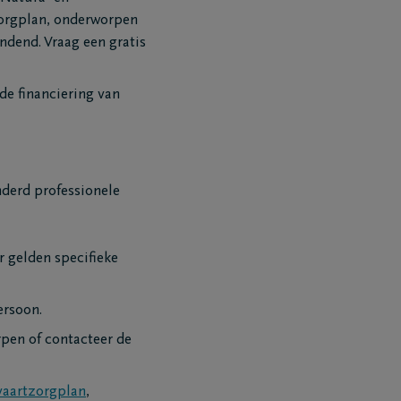
zorgplan, onderworpen
ndend. Vraag een gratis
de financiering van
nderd professionele
r gelden specifieke
ersoon.
pen of contacteer de
vaartzorgplan
,