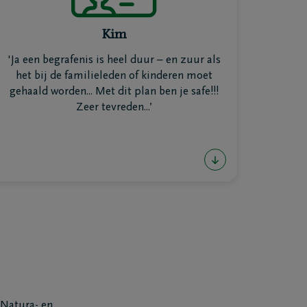
verzekerd voor een bedrag naar keuze dat
kan gebruikt worden om je uitvaart te
Kim
betalen. Zo voorkom je dat je nabestaanden
zich zorgen moeten maken over
'Ja een begrafenis is heel duur – en zuur als
onverwachte kosten, zoals die van een
het bij de familieleden of kinderen moet
afscheid. Het verzekerd bedrag kan
gehaald worden... Met dit plan ben je safe!!!
bijvoorbeeld de kist, de ceremonie en de
Zeer tevreden...’
begrafeniskosten dekken.
Mail me het Troostboekje
 Natura- en