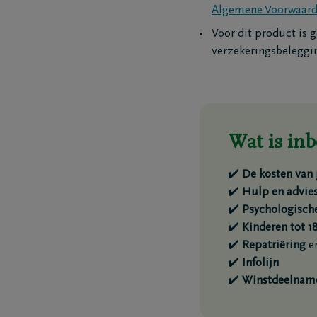
Algemene Voorwaar
Voor dit product is
verzekeringsbeleggi
Wat is inb
✔️
De kosten van 
✔️
Hulp en advie
✔️
Psychologische
✔️
Kinderen tot 18
✔️
Repatriëring
en
✔️
Infolijn
✔️
Winstdeelnam