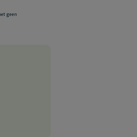
het geen
ringen mag de hierboven ingevulde persoonsgegevens verwerken en del
sten. Meer informatie omtrent de verwerking van persoonsgegevens doo
ring
.
gina