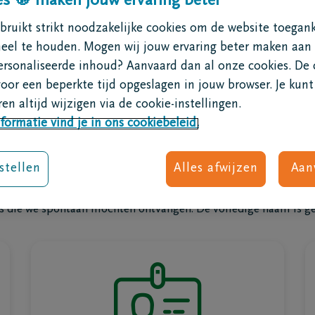
s 🍪 maken jouw ervaring beter
1 miljoen
 uitvaart
Na de uitvaart
ruikt strikt noodzakelijke cookies om de website toegank
erekenen.
sten
Nabestaandenzorg
neel te houden. Mogen wij jouw ervaring beter maken aan
dsmuziek
Rouwondersteuning
ersonaliseerde inhoud? Aanvaard dan al onze cookies. De 
oen bij een overlijden?
Rouwgroepen
voor een beperkte tijd opgeslagen in jouw browser. Je kunt
n begrafenisondernemer
Rouw bij kinderen
en altijd wijzigen via de cookie-instellingen.
 een uitvaart?
formatie vind je in ons cookiebeleid.
aart regelen
f of rouwadvertentie
e
stellen
Alles afwijzen
Aan
Klanten en hun ervaringen
is
itvaart
ws die we spontaan mochten ontvangen. De volledige naam is g
doleer ik iemand?
dsbloemen
mogelijkheden
stemming
Jij bepaalt wie het verzekerd bedrag
ruitvaart
ontvangt wanneer je overlijdt. Je kan het
riëring
bedrag gebruiken om de uitvaart te betalen