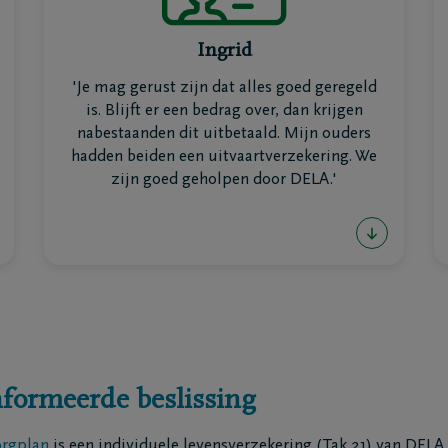
nspiratie
of meteen uitkeren aan je partner, kinderen
of andere dierbaren.
Ingrid
'Je mag gerust zijn dat alles goed geregeld
Gebruik je het verzekerd bedrag eerst om de
ten
Inspiratie
is. Blijft er een bedrag over, dan krijgen
uitvaart te betalen? Weet dan dat als er
Herinneringen
nabestaanden dit uitbetaald. Mijn ouders
daarna nog een saldo overblijft, dit naar je
Voor elkaar gebaar
hadden beiden een uitvaartverzekering. We
gaat. Zo ben je gerust dat je
begunstigde(n)
Wandelingen
zijn goed geholpen door DELA.'
geliefden zich geen financiële zorgen
enken
Podcasts
hoeven te maken.
nformeerde beslissing
ties
Contact
orgplan
is een individuele levensverzekering (Tak 21) van DELA