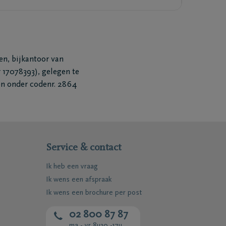
n, bijkantoor van
17078393), gelegen te
en onder codenr. 2864
Service & contact
Ik heb een vraag
Ik wens een afspraak
Ik wens een brochure per post
02 800 87 87
ma - vr 8u30 -17u