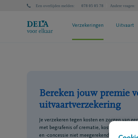
Een overlijden melden
:
078 05 05 78
Andere vragen
:
Verzekeringen
Uitvaart
DELA Uitvaartzorgplan
DELA Nal
Wat is een uitvaartverzekering?
Bereken
Bereken jouw premie
Successi
Jouw polisvoorstel aanvragen
Uitvaartverzekering? Doe de test
Bereken jouw premie v
uitvaartverzekering
Je verzekeren tegen kosten en zorgen van een
met begrafenis of crematie, kost vandaag
€ 5
en -concessie niet meegerekend.