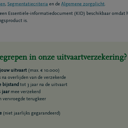
den
,
Segmentatiecriteria
en de
Algemene zorgplicht
.
 geen Essentiële-informatiedocument (KID) beschikbaar omdat 
ngsproduct is.
E-mailadres
egrepen in onze uitvaartverzekering?
jouw uitvaart
(max. € 10.000)
Ja, DELA Verzeke
s
na overlijden van de verzekerde
producten en dien
 bijstand
tot 3 jaar na de uitvaart
onze
privacyverkla
 jaar
mee verzekerd
 vervroegde terugkeer
Terug naar pa
e
(niet jaarlijks gegarandeerd)