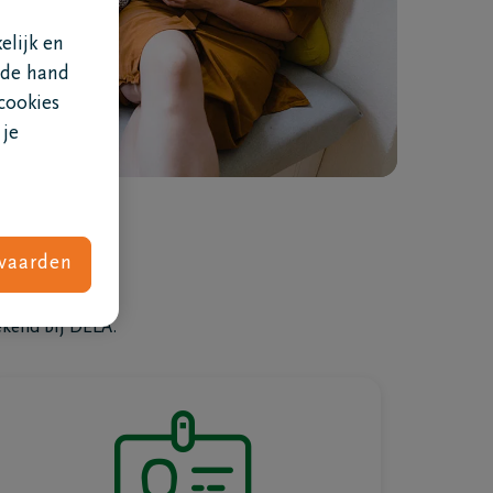
 anderen gingen je
elijk en
voor.
 de hand
cookies
 je
vaarden
ekend bij DELA.
Wat kost een uitvaart
ben je
DELA Uitvaartzorgplan
Met het