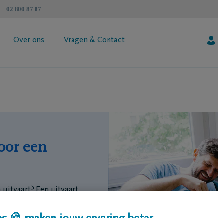
02 800 87 87
Over ons
Vragen & Contact
atenschapzorgplan
Algemene informatie
 jouw premie
Coöperatie DELA
esimulator
Vind een tussenpersoon
Contacteer mij
Vraag je brochure aan
oor een
 uitvaart? Een uitvaart,
.500-€ 6.500
*, grafsteen