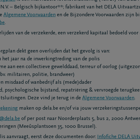
kelaars
Contacteer mij
N.V. – Belgisch bijkantoor**; fabrikant van het DELA Uitvaart
ofdkantoren
Maak een afspraak
de
Algemene Voorwaarden
en de Bijzondere Voorwaarden zijn bi
grafenisondernemers
Ik heb een mening
be
.
ematoria
Ik heb een vraag
erlijden van de verzekerde, een verzekerd kapitaal bedoeld voor 
triëringscentrum
gplan dekt geen overlijden dat het gevolg is van:
het jaar na de inwerkingtreding van de polis
ame aan een collectieve gewelddaad, terreur of oorlog (uitgezo
v. militairen, politie, brandweer)
en misdaad of wanbedrijf als (mede)dader
nd, psychologische bijstand, repatriëring & vervroegde terugkee
tsluitingen. Deze vind je terug in de
Algemene Voorwaarden
.
ekening
maken op dela.be en/of via jouw verzekeringstussenp
@dela.be
of per post naar Noorderplaats 5, bus 2, 2000 Antwer
ingen (Meeûsplantsoen 35, 1000 Brussel).
lis aanvraagt, eerst deze documenten door:
Infofiche DELA Uit