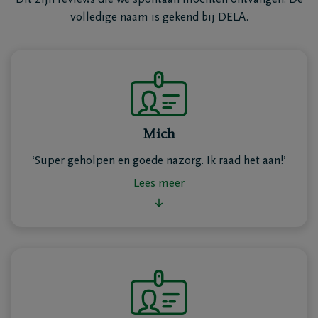
Dit zijn reviews die we spontaan mochten ontvangen. De
volledige naam is gekend bij DELA.
Het verlies van een dierbare is een moeilijke periode.
Daarom staan we ook na de uitvaart klaar met
Mich
professionele nazorg voor de nabestaanden
.
‘Super geholpen en goede nazorg. Ik raad het aan!’
Onze ervaren consulenten
DELA nabestaandenzorg
Lees meer
luisteren, geven advies en begeleiden families. Denk
aan administratieve hulp bij het afronden van de
Lees minder
nalatenschap, het opzeggen van abonnementen of
het afhandelen van bankzaken.