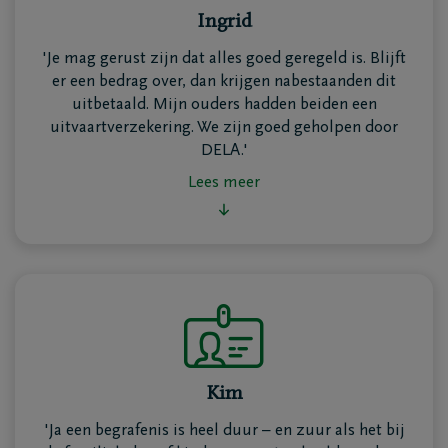
Ingrid
'Je mag gerust zijn dat alles goed geregeld is. Blijft
Jij bepaalt wie het verzekerd bedrag ontvangt
er een bedrag over, dan krijgen nabestaanden dit
wanneer je overlijdt. Je kan het bedrag gebruiken om
uitbetaald. Mijn ouders hadden beiden een
de uitvaart te betalen of meteen uitkeren aan je
uitvaartverzekering. We zijn goed geholpen door
partner, kinderen of andere dierbaren.
DELA.'
Gebruik je het verzekerd bedrag eerst om de uitvaart
Lees meer
te betalen? Weet dan dat als er daarna nog een saldo
Lees minder
overblijft, dit naar je
begunstigde(n)
gaat. Zo ben je
gerust dat je geliefden zich geen financiële zorgen
hoeven te maken.
Kim
Met het
DELA Uitvaartzorgplan
ben je verzekerd
'Ja een begrafenis is heel duur – en zuur als het bij