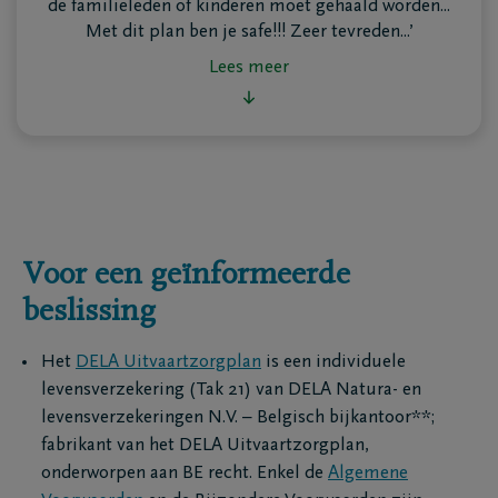
voor een bedrag naar keuze dat kan gebruikt worden
de familieleden of kinderen moet gehaald worden...
om je uitvaart te betalen. Zo voorkom je dat je
Met dit plan ben je safe!!! Zeer tevreden...’
nabestaanden zich zorgen moeten maken over
Lees meer
onverwachte kosten, zoals die van een afscheid. Het
verzekerd bedrag kan bijvoorbeeld de kist, de
Lees minder
ceremonie en de begrafeniskosten dekken.
E-mailadres
Voor een geïnformeerde
Ja, DELA Verzeke
hierboven ingevul
beslissing
persoonsgegeven
delen binnen de 
Het
DELA Uitvaartzorgplan
is een individuele
mij op de hoogte 
producten en die
levensverzekering (Tak 21) van DELA Natura- en
informatie omtren
levensverzekeringen N.V. – Belgisch bijkantoor**;
van persoonsgeg
fabrikant van het DELA Uitvaartzorgplan,
Groep en hoe je 
onderworpen aan BE recht. Enkel de
Algemene
kan intrekken, vind