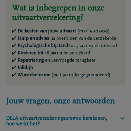
Wat is inbegrepen in onze
uitvaartverzekering?
✔️
De kosten van jouw uitvaart
(max. € 10.000)
✔️
Hulp en advies
na overlijden van de verzekerde
✔️
Psychologische bijstand
tot 3 jaar na de uitvaart
✔️
Kinderen tot 18 jaar
mee verzekerd
✔️
Repatriëring
en vervroegde terugkeer
✔️
Infolijn
✔️
Winstdeelname
(niet jaarlijks gegarandeerd)
Jouw vragen, onze antwoorden
DELA uitvaartverzekeringspremie berekenen,
hoe werkt het?