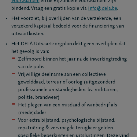
Voorwaarden
en de Bijzondere Voorwaarden zijn
privacyverklaring
.
bindend. Vraag een gratis kopie via
info@dela.be
.
Het voorziet, bij overlijden van de verzekerde, een
Mail me het
verzekerd kapitaal bedoeld voor de financiering van
uitvaartkosten.
Het DELA Uitvaartzorgplan dekt geen overlijden dat
het gevolg is van:
Zelfmoord binnen het jaar na de inwerkingtreding
van de polis
Vrijwillige deelname aan een collectieve
gewelddaad, terreur of oorlog (uitgezonderd
professionele omstandigheden: bv. militairen,
politie, brandweer)
Het plegen van een misdaad of wanbedrijf als
(mede)dader
Voor extra bijstand, psychologische bijstand,
repatriëring & vervroegde terugkeer gelden
specifieke beperkingen en uitsluitingen. Deze vind