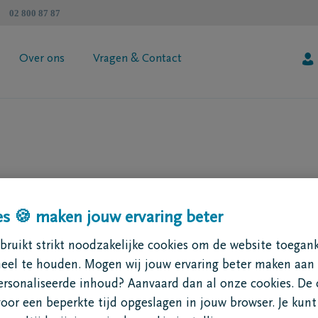
02 800 87 87
Over ons
Vragen & Contact
atenschapzorgplan
Algemene informatie
 jouw premie
Coöperatie DELA
esimulator
Vind een tussenpersoon
Contacteer mij
Vraag je brochure aan
s 🍪 maken jouw ervaring beter
ruikt strikt noodzakelijke cookies om de website toegank
00 euro à 7.000 euro*
neel te houden. Mogen wij jouw ervaring beter maken aan
 je je familie de kosten
ersonaliseerde inhoud? Aanvaard dan al onze cookies. De 
at het geregeld is.
voor een beperkte tijd opgeslagen in jouw browser. Je kunt