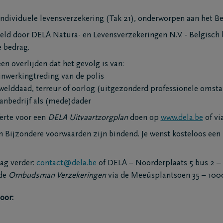
kelaars
Contacteer mij
ofdkantoren
Maak een afspraak
individuele levensverzekering (Tak 21), onderworpen aan het Be
grafenisondernemers
Ik heb een mening
eld door DELA Natura- en Levensverzekeringen N.V. - Belgisch 
ematoria
Ik heb een vraag
e bedrag.
triëringscentrum
en overlijden dat het gevolg is van:
inwerkingtreding van de polis
welddaad, terreur of oorlog (uitgezonderd professionele omst
anbedrijf als (mede)dader
erte voor een
DELA Uitvaartzorgplan
doen op
www.dela.be
of vi
 Bijzondere voorwaarden zijn bindend. Je wenst kosteloos ee
aag verder:
contact@dela.be
of DELA – Noorderplaats 5 bus 2 – 
 de
Ombudsman Verzekeringen
via de Meeûsplantsoen 35 – 1000
oor: