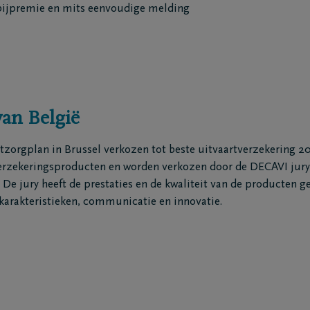
 bijpremie en mits eenvoudige melding
nspiratie
ten
Inspiratie
Herinneringen
Voor elkaar gebaar
van België
Wandelingen
enken
Podcasts
zorgplan in Brussel verkozen tot beste uitvaartverzekering 2
erzekeringsproducten en worden verkozen door de DECAVI jury 
. De jury heeft de prestaties en de kwaliteit van de producten g
skarakteristieken, communicatie en innovatie.
ties
Contact