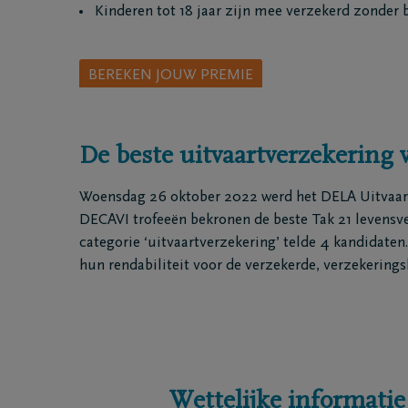
Kinderen tot 18 jaar zijn mee verzekerd zonder
Uitvaarti
BEREKEN JOUW PREMIE
Coöperatie DELA
Evenemen
Werken bij DELA
Blog
De beste uitvaartverzekering 
DELA Fonds
Vooruitd
Woensdag 26 oktober 2022 werd het DELA Uitvaart
DECAVI trofeeën bekronen de beste Tak 21 levensv
categorie ‘uitvaartverzekering’ telde 4 kandidaten
hun rendabiliteit voor de verzekerde, verzekering
Vragen
Onze loca
Wettelijke informatie