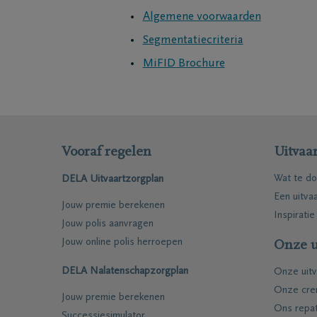
Algemene voorwaarden
Segmentatiecriteria
MiFID Brochure
Vooraf regelen
Uitvaar
Wat te do
DELA Uitvaartzorgplan
Een uitva
Jouw premie berekenen
Inspiratie
Jouw polis aanvragen
Jouw online polis herroepen
Onze u
DELA Nalatenschapzorgplan
Onze uitv
Onze cre
Jouw premie berekenen
Ons repat
Successiesimulator