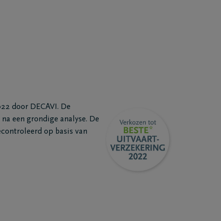
022 door DECAVI. De
na een grondige analyse. De
econtroleerd op basis van
Mail me het Troostboekje