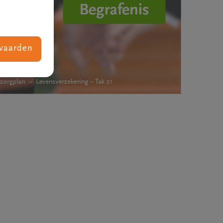
vaarden
Wat kost een uitvaart