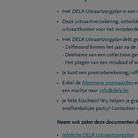
Ik ben niet verzekerd
Onze ma
Ik ben verzekerd
Onze ho
Het
DELA Uitvaartzorgplan
is een 
Een uitvaart regelen
Onze be
Deze uitvaartverzekering, ontwikk
Onze cr
uitvaartkosten voor het verzekerd
Ons repa
Het
DELA Uitvaartzorgplan
dekt ge
- Zelfmoord binnen het jaar na de 
- Deelname aan een collectieve ge
- Het plegen van een misdaad of w
Je kunt een premieberekening/-off
Enkel de
Algemene voorwaarden
en
een mailtje naar
info@dela.be
.
Je hebt klachten? Wij helpen je gr
onafhankelijke partij? Contacteer
Neem ook zeker deze documenten d
Infofiche DELA Uitvaartzorgplan