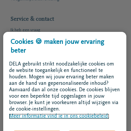
Service & contact
Ik heb een vraag
Ik wens een afspraak
Cookies 🍪 maken jouw ervaring
Ik wens een brochure per post
beter
02 800 87 87
DELA gebruikt strikt noodzakelijke cookies om
ma - vr 8u30 -17u
de website toegankelijk en functioneel te
houden. Mogen wij jouw ervaring beter maken
Ik ben een bemiddelaar
aan de hand van gepersonaliseerde inhoud?
Aanvaard dan al onze cookies. De cookies blijven
Aanmelden in DELAconnect
voor een beperkte tijd opgeslagen in jouw
browser. Je kunt je voorkeuren altijd wijzigen via
Ik ben een leverancier
de cookie-instellingen.
Meer informatie vind je in ons cookiebeleid.
MVO code
Volg ons