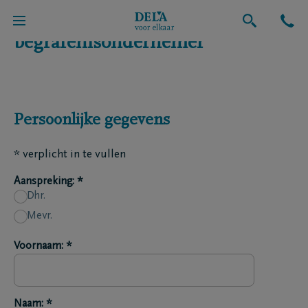
Maak een afspraak met een
Uitvaart
begrafenisondernemer
Persoonlijke gegevens
* verplicht in te vullen
Aanspreking: *
Dhr.
Mevr.
Voornaam: *
Naam: *