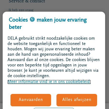
Service & contact
Ik heb een vraag
Ik wens een afspraak
Cookies 🍪 maken jouw ervaring
Ik wens een brochure per post
beter
02 800 87 87
DELA gebruikt strikt noodzakelijke cookies om
ma - vr 8u30 -17u
de website toegankelijk en functioneel te
houden. Mogen wij jouw ervaring beter maken
Ik ben een bemiddelaar
aan de hand van gepersonaliseerde inhoud?
Aanvaard dan al onze cookies. De cookies blijven
Aanmelden in DELAconnect
voor een beperkte tijd opgeslagen in jouw
browser. Je kunt je voorkeuren altijd wijzigen via
Ik ben een leverancier
de cookie-instellingen.
Meer informatie vind je in ons cookiebeleid.
MVO code
Volg ons
Aanvaarden
Alles afwijzen