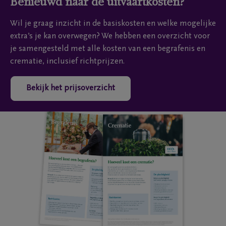
Benieuwd naar de uitvaartkosten?
Wil je graag inzicht in de basiskosten en welke mogelijke
extra’s je kan overwegen? We hebben een overzicht voor
je samengesteld met alle kosten van een begrafenis en
crematie, inclusief richtprijzen.
Bekijk het prijsoverzicht
E-mailadres
E-mailadres
Ja, DELA Verzeke
Ja, DELA Verzeke
hierboven ingevul
hierboven ingevul