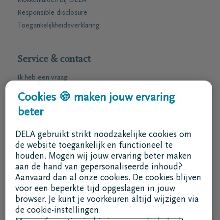
Klokkenluiden bij DELA
Responsible disclosure
Toegankelijkheidsverklaring
Service & contact
Ik heb een vraag
Ik wens een afspraak
Cookies 🍪 maken jouw ervaring
Ik wens een brochure per post
beter
02 800 87 87
DELA gebruikt strikt noodzakelijke cookies om
ma - vr 8u30 -17u
de website toegankelijk en functioneel te
houden. Mogen wij jouw ervaring beter maken
Ik ben een bemiddelaar
aan de hand van gepersonaliseerde inhoud?
Aanvaard dan al onze cookies. De cookies blijven
Aanmelden in DELAconnect
voor een beperkte tijd opgeslagen in jouw
browser. Je kunt je voorkeuren altijd wijzigen via
Ik ben een leverancier
de cookie-instellingen.