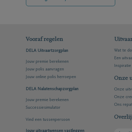
Coöperatie DELA
Evenemen
Werken bij DELA
Blog
Vooraf regelen
Uitvaar
Wat te do
DELA Uitvaartzorgplan
DELA Fonds
Vooruitd
Een uitva
Jouw premie berekenen
Inspiratie
Jouw polis aanvragen
Jouw online polis herroepen
Onze u
DELA Nalatenschapzorgplan
Onze uitv
Onze cre
Jouw premie berekenen
Ons repat
Successiesimulator
Overli
Vind een tussenpersoon
Vragen
Onze loca
Ik ben niet verzekerd
Onze ma
Jouw uitvaartwensen vastleggen