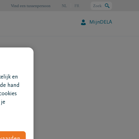
Vind een tussenpersoon
NL
FR
Zoek
MijnDELA
Zoeken
elijk en
 de hand
cookies
 je