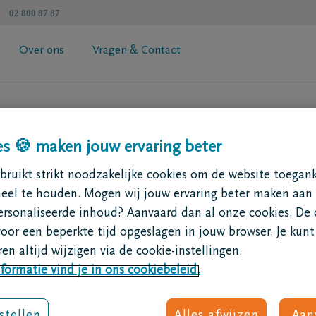
02 800 87 87
Over ons
Vragen & Contact
atenschapzorgplan
Algemene informatie
 jouw premie
Coöperatie DELA
s 🍪 maken jouw ervaring beter
esimulator
Vind een tussenpersoon
rtverzekering (Uitvaartzorgplan)
Contacteer mij
ruikt strikt noodzakelijke cookies om de website toegank
Vraag je brochure aan
neel te houden. Mogen wij jouw ervaring beter maken aan
g
in te vullen en door te sturen naar:
ersonaliseerde inhoud? Aanvaard dan al onze cookies. De 
voor een beperkte tijd opgeslagen in jouw browser. Je kunt
Antwerpen
en altijd wijzigen via de cookie-instellingen.
iging@dela.be
formatie vind je in ons cookiebeleid.