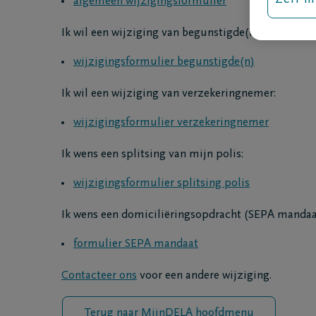
Zelf in
algemeen wijzigingsformulier
Voor de uitvaart
Tijdens de
Leg jouw uitvaartwensen vast
Rouwtek
Ik wil een wijziging van begunstigde(n):
Financiële planning
Afschei
wijzigingsformulier begunstigde(n)
Dossier deel I: erfenis
Wat te d
Dossier deel II: erfenisbelasting
Vind ee
Ik wil een wijziging van verzekeringnemer:
Erfenis verdelen en aangifte
Wat kost
nalatenschap
Een uitv
wijzigingsformulier verzekeringnemer
Successiesimulator
Rouwbrie
Testament
Cremati
Ik wens een splitsing van mijn polis:
Wilsverklaringen
Begrafen
wijzigingsformulier splitsing polis
Euthanasie
Groene u
Orgaandonatie
Hoe con
Ik wens een domiciliëringsopdracht (SEPA mandaat
Lichaam schenken aan de
Afschei
wetenschap
Uitvaart
formulier SEPA mandaat
Negatieve wilsverklaring
Asbe
LEIF
Moto
Contacteer ons
voor een andere wijziging.
Palliatieve zorg
Repat
Uitvaarti
Terug naar MijnDELA hoofdmenu