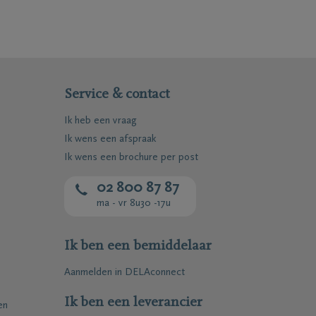
Service & contact
Ik heb een vraag
Ik wens een afspraak
Ik wens een brochure per post
02 800 87 87
ma - vr 8u30 -17u
Mail me het Troostboekje
Ik ben een bemiddelaar
Aanmelden in DELAconnect
Ik ben een leverancier
en