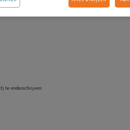
stellen
Alles afwijzen
Aan
 uitvaart
Na de uitvaart
sten
Nabestaandenzorg
dsmuziek
Rouwondersteuning
oen bij een overlijden?
Rouwgroepen
n begrafenisondernemer
Rouw bij kinderen
 een uitvaart?
aart regelen
f of rouwadvertentie
e
is
itvaart
doleer ik iemand?
) te onderschrijven:
dsbloemen
mogelijkheden
stemming
ruitvaart
riëring
nspiratie