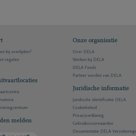
ten
Inspiratie
Herinneringen
Voor elkaar gebaar
t
Onze organisatie
Wandelingen
en bij overlijden?
Over DELA
enken
Podcasts
art regelen
Werken bij DELA
DELA Fonds
Partner worden van DELA
itvaartlocaties
Juridische informatie
aartcentra
matoria
Juridische identificatie DELA
riëringcentrum
Cookiebeleid
Privacyverklaring
jden melden
Gebruiksvoorwaarden
ties
Contact
Documentatie DELA Verzekering
kelaars
Contacteer mij