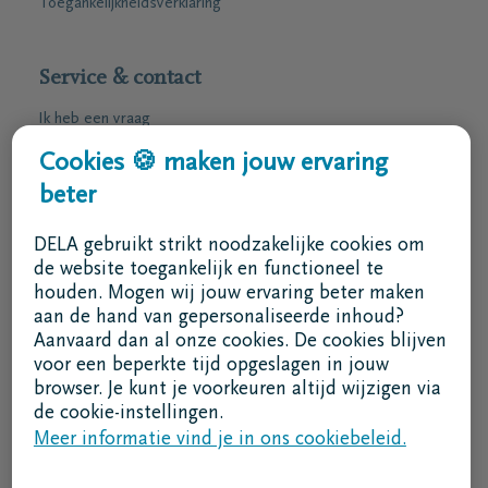
Toegankelijkheidsverklaring
Service & contact
Ik heb een vraag
Ik wens een afspraak
Cookies 🍪 maken jouw ervaring
Ik wens een brochure per post
beter
02 800 87 87
DELA gebruikt strikt noodzakelijke cookies om
ma - vr 8u30 -17u
de website toegankelijk en functioneel te
houden. Mogen wij jouw ervaring beter maken
Ik ben een bemiddelaar
aan de hand van gepersonaliseerde inhoud?
Aanvaard dan al onze cookies. De cookies blijven
Aanmelden in DELAconnect
voor een beperkte tijd opgeslagen in jouw
browser. Je kunt je voorkeuren altijd wijzigen via
Ik ben een leverancier
de cookie-instellingen.
Meer informatie vind je in ons cookiebeleid.
MVO code
Volg ons