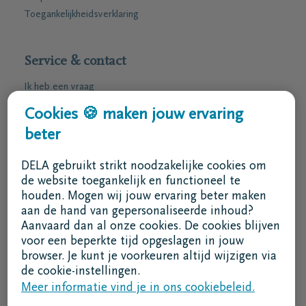
Toegankelijkheidsverklaring
Service & contact
Ik heb een vraag
Ik wens een afspraak
Cookies 🍪 maken jouw ervaring
Ik wens een brochure per post
beter
02 800 87 87
DELA gebruikt strikt noodzakelijke cookies om
ma - vr 8u30 -17u
de website toegankelijk en functioneel te
houden. Mogen wij jouw ervaring beter maken
Ik ben een bemiddelaar
aan de hand van gepersonaliseerde inhoud?
Aanvaard dan al onze cookies. De cookies blijven
Aanmelden in DELAconnect
voor een beperkte tijd opgeslagen in jouw
browser. Je kunt je voorkeuren altijd wijzigen via
Ik ben een leverancier
de cookie-instellingen.
Meer informatie vind je in ons cookiebeleid.
MVO code