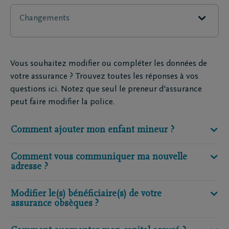
Changements
Vous souhaitez modifier ou compléter les données de
votre assurance ? Trouvez toutes les réponses à vos
questions ici. Notez que seul le preneur d'assurance
peut faire modifier la police.
Comment ajouter mon enfant mineur ?
Comment vous communiquer ma nouvelle
adresse ?
Une police avec primes périodiques permet de
coassurer les enfants de moins de 18 ans. Une police
avec prime unique ne peut, en revanche, couvrir
Modifier le(s) bénéficiaire(s) de votre
assurance obsèques ?
Vous êtes le preneur de l’assurance
aucun enfant.
Rendez-vous
ici
pour nous communiquer votre
En savoir plus