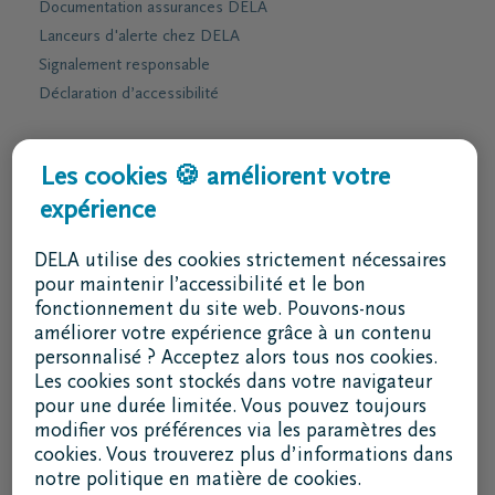
Documentation assurances DELA
Lanceurs d'alerte chez DELA
Signalement responsable
Déclaration d’accessibilité
Services & contact
Les cookies 🍪 améliorent votre
expérience
J'ai une question
Je souhaite un rendez-vous
DELA utilise des cookies strictement nécessaires
Je souhaite une brochure par la poste
pour maintenir l’accessibilité et le bon
fonctionnement du site web. Pouvons-nous
02 800 87 87
améliorer votre expérience grâce à un contenu
lu - ve 8h30 - 17h
personnalisé ? Acceptez alors tous nos cookies.
Les cookies sont stockés dans votre navigateur
Je suis un intermédiaire
pour une durée limitée. Vous pouvez toujours
modifier vos préférences via les paramètres des
Se connecter à DELAconnect
cookies. Vous trouverez plus d’informations dans
notre politique en matière de cookies.