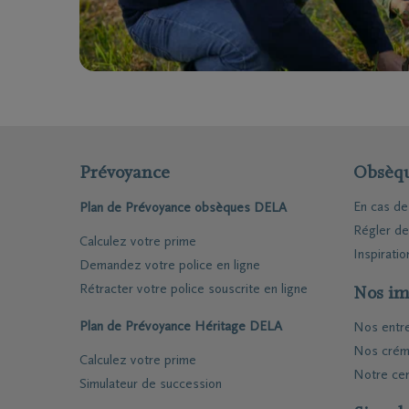
Funé
Rapa
Inspirat
Coopérative DELA
Événemen
Prévoyance
Obsèq
Travailler chez DELA
Blog
En cas d
Plan de Prévoyance obsèques DELA
Fonds DELA
Penser à 
Régler d
Calculez votre prime
Inspiratio
Demandez votre police en ligne
Rétracter votre police souscrite en ligne
Nos im
Plan de Prévoyance Héritage DELA
Nos entr
Nos crém
Calculez votre prime
Notre cen
Simulateur de succession