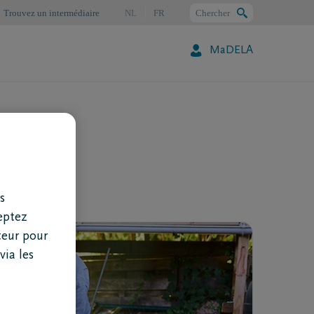
Trouvez un intermédiaire
NL
FR
Chercher
MaDELA
Chercher
s
eptez
teur pour
via les