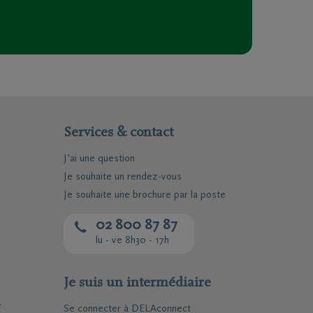
Services & contact
J'ai une question
Je souhaite un rendez-vous
Je souhaite une brochure par la poste
02 800 87 87
lu - ve 8h30 - 17h
Téléchargez le Carnet de
Je suis un intermédiaire
condoléances
e
Se connecter à DELAconnect