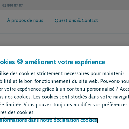
02 800 87 87
A propos de nous
Questions & Contact
révoyance Héritage DELA
Informations générales
 votre prime
Coopérative DELA
toire ?
okies 🍪 améliorent votre expérience
ur de succession
Trouvez un intermédiaire
Contactez moi
lise des cookies strictement nécessaires pour maintenir
Demandez votre brochure
ibilité et le bon fonctionnement du site web. Pouvons-nou
r votre expérience grâce à un contenu personnalisé ? Acc
us nos cookies. Les cookies sont stockés dans votre naviga
e limitée. Vous pouvez toujours modifier vos préférences 
conserve sa valeur à terme
es des cookies.
ns votre police le 1er
informations dans notre déclaration cookies.
. C’est automatique. Vous