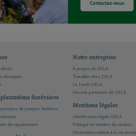
Contactez-nous
railles moto
triement
ion funéraire
ts
Inspiration
Souvenirs
ues
Notre entreprise
Geste du cœur
e décès
A propos de DELA
Promenades
demain
Podcasts
es obsèques
Travailler chez DELA
n
Le Fonds DELA
Devenir partenaire de DELA
plantations funéraires
Mentions légales
epreneurs de pompes funèbres
atoriums
Identification légale DELA
tre de rapatriement
Politique en matière de cookies
Déclaration relative à la vie privé