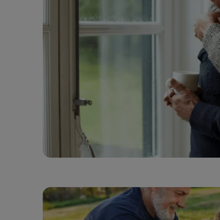
Funé
Rapa
Inspirat
Coopérative DELA
Événemen
Travailler chez DELA
Blog
Fonds DELA
Penser à 