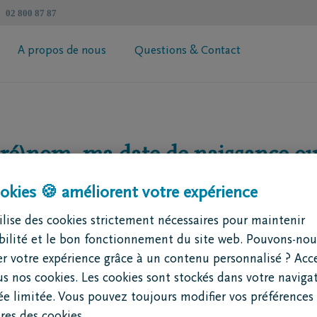
02 800 87 87
A propos de nous
Questions & Contact
révoyance Héritage DELA
Informations générales
 votre prime
Coopérative DELA
é)nom, ma date de naissance ou
ur de succession
Trouvez un intermédiaire
Contactez moi
Demandez votre brochure
okies 🍪 améliorent votre expérience
lise des cookies strictement nécessaires pour maintenir
ibilité et le bon fonctionnement du site web. Pouvons-nou
r votre expérience grâce à un contenu personnalisé ? Acc
us nos cookies. Les cookies sont stockés dans votre naviga
e limitée. Vous pouvez toujours modifier vos préférences 
les du preneur