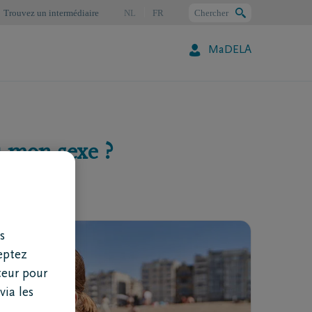
Trouvez un intermédiaire
NL
FR
Chercher
MaDELA
Chercher
 mon sexe ?
s
eptez
teur pour
via les