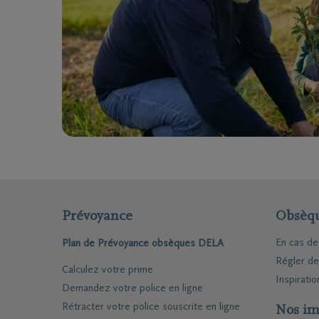
Questions
Nos locat
Je ne suis pas assuré(e)
Nos cou
Je suis assuré(e)
Nos siè
Organiser des funérailles
Nos ent
funèbre
Nos cré
Notre ce
Prévoyance
Obsèq
En cas d
Plan de Prévoyance obsèques DELA
Régler d
Calculez votre prime
Inspiratio
Demandez votre police en ligne
Rétracter votre police souscrite en ligne
Nos im