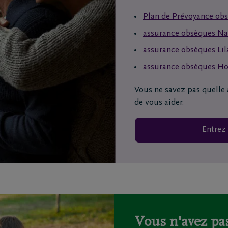
railles moto
Plan de Prévoyance ob
triement
assurance obsèques N
ion funéraire
assurance obsèques Lil
assurance obsèques H
ts
Inspiration
Vous ne savez pas quell
Souvenirs
de vous aider.
Geste du cœur
Promenades
demain
Podcasts
Entrez 
Vous n'avez pas