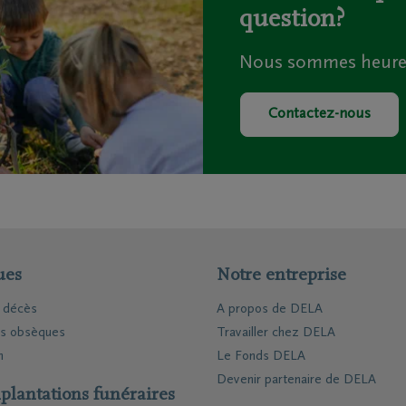
question?
ions
Contact
Nous sommes heureux
rtiers
Contactez-moi
ges principaux
Fixez un rendez-vous
Contactez-nous
repreneurs de pompes
J'ai une opinion
s
J'ai une question
matoriums
ntre de rapatriement
ues
Notre entreprise
e décès
A propos de DELA
es obsèques
Travailler chez DELA
n
Le Fonds DELA
Devenir partenaire de DELA
plantations funéraires