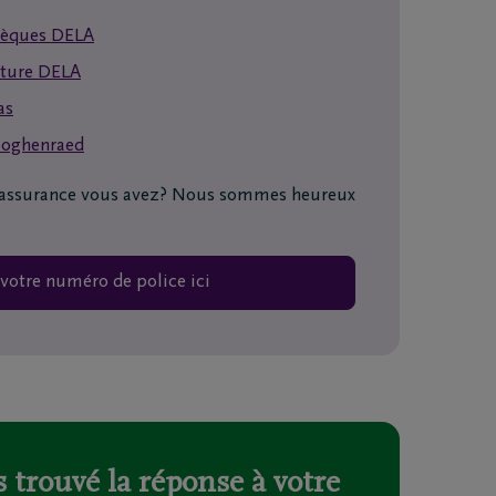
sèques DELA
ature DELA
as
ooghenraed
e assurance vous avez? Nous sommes heureux
votre numéro de police ici
Téléchargez le Carnet de
condoléances
 trouvé la réponse à votre