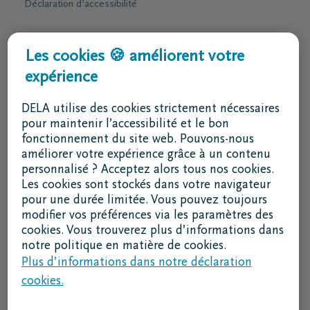
Déclaration d’accessibilité
Services & contact
Les cookies 🍪 améliorent votre
expérience
J'ai une question
Je souhaite un rendez-vous
DELA utilise des cookies strictement nécessaires
Je souhaite une brochure par la poste
pour maintenir l’accessibilité et le bon
fonctionnement du site web. Pouvons-nous
02 800 87 87
améliorer votre expérience grâce à un contenu
lu - ve 8h30 - 17h
personnalisé ? Acceptez alors tous nos cookies.
Les cookies sont stockés dans votre navigateur
Je suis un intermédiaire
pour une durée limitée. Vous pouvez toujours
modifier vos préférences via les paramètres des
Se connecter à DELAconnect
cookies. Vous trouverez plus d’informations dans
notre politique en matière de cookies.
Je suis un fournisseur
Plus d’informations dans notre déclaration
cookies.
Code RSE