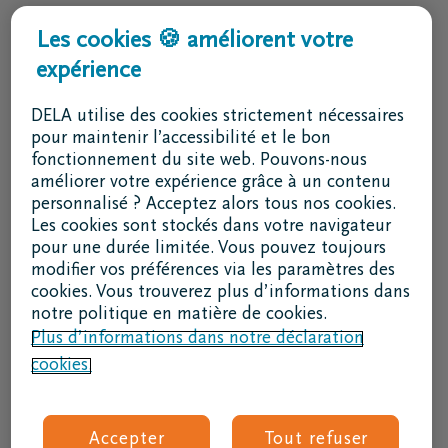
Services & contact
Les cookies 🍪 améliorent votre
expérience
J'ai une question
Je souhaite un rendez-vous
DELA utilise des cookies strictement nécessaires
Je souhaite une brochure par la poste
pour maintenir l’accessibilité et le bon
fonctionnement du site web. Pouvons-nous
02 800 87 87
améliorer votre expérience grâce à un contenu
lu - ve 8h30 - 17h
personnalisé ? Acceptez alors tous nos cookies.
Les cookies sont stockés dans votre navigateur
Je suis un intermédiaire
pour une durée limitée. Vous pouvez toujours
modifier vos préférences via les paramètres des
Se connecter à DELAconnect
cookies. Vous trouverez plus d’informations dans
notre politique en matière de cookies.
Je suis un fournisseur
Plus d’informations dans notre déclaration
cookies.
Code RSE
Suivez nous
Accepter
Tout refuser