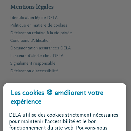
Mentions légales
Identification légale DELA
Politique en matière de cookies
Déclaration relative à la vie privée
Conditions d'utilisation
Documentation assurances DELA
Lanceurs d'alerte chez DELA
Signalement responsable
Déclaration d’accessibilité
Services & contact
Les cookies 🍪 améliorent votre
expérience
J'ai une question
Je souhaite un rendez-vous
DELA utilise des cookies strictement nécessaires
Je souhaite une brochure par la poste
pour maintenir l’accessibilité et le bon
fonctionnement du site web. Pouvons-nous
02 800 87 87