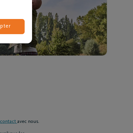
pter
Combien coûtent des obsèques ?
contact
avec nous.