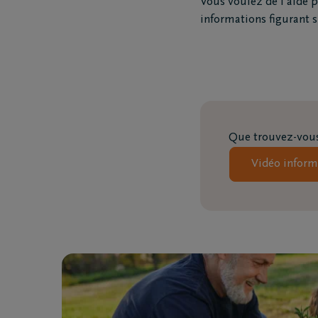
Vous voulez de l'aide 
Funé
informations figurant s
Rapa
Inspirat
Coopérative DELA
Événemen
Que trouvez-vous
Travailler chez DELA
Blog
Vidéo inform
Fonds DELA
Penser à 