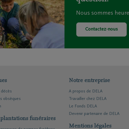
Nous sommes heureux
ions
Contact
rtiers
Contactez-moi
Contactez-nous
ges principaux
Fixez un rendez-vous
repreneurs de pompes
J'ai une opinion
s
J'ai une question
matoriums
ntre de rapatriement
ues
Notre entreprise
e décès
A propos de DELA
es obsèques
Travailler chez DELA
n
Le Fonds DELA
Devenir partenaire de DELA
plantations funéraires
Mentions légales