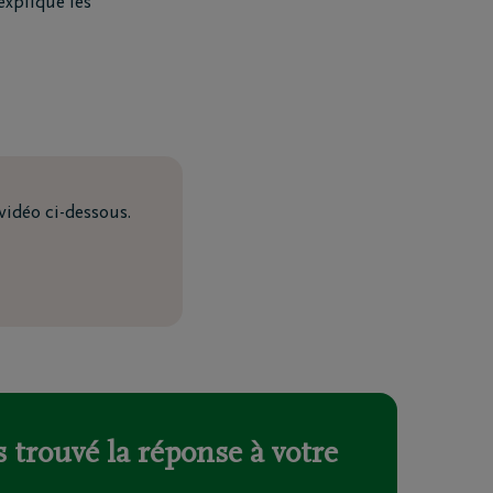
explique les
idéo ci-dessous.
Téléchargez le Carnet de
 trouvé la réponse à votre
condoléances