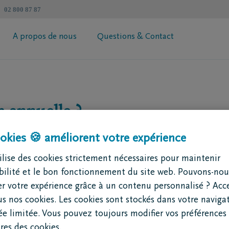
02 800 87 87
A propos de nous
Questions & Contact
révoyance Héritage DELA
Informations générales
 votre prime
Coopérative DELA
n annuelle ?
ur de succession
Trouvez un intermédiaire
Contactez moi
Demandez votre brochure
okies 🍪 améliorent votre expérience
lise des cookies strictement nécessaires pour maintenir
ibilité et le bon fonctionnement du site web. Pouvons-nou
r votre expérience grâce à un contenu personnalisé ? Acc
us nos cookies. Les cookies sont stockés dans votre naviga
nnent de nombreux
e limitée. Vous pouvez toujours modifier vos préférences 
 un aperçu pratique
es des cookies.