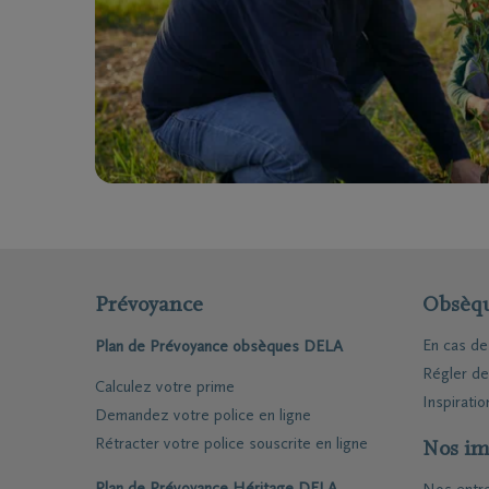
Questions
Nos locat
Je ne suis pas assuré(e)
Nos cou
Je suis assuré(e)
Nos siè
Organiser des funérailles
Nos ent
funèbre
Nos cré
Notre ce
Prévoyance
Obsèq
En cas d
Plan de Prévoyance obsèques DELA
Régler d
Calculez votre prime
Inspiratio
Demandez votre police en ligne
Rétracter votre police souscrite en ligne
Nos im