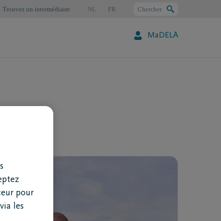
Trouvez un intermédiaire
NL
FR
Chercher
MaDELA
Chercher
s
eptez
teur pour
via les