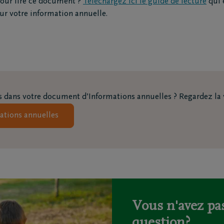
pour lire ce document ?
Téléchargez ici le guide de lecture
qui 
railles moto
ur votre information annuelle.
triement
ion funéraire
ts
Inspiration
Souvenirs
 dans votre document d’Informations annuelles ? Regardez la v
Geste du cœur
Promenades
ations annuelles
demain
Podcasts
Vous n'avez pas
question?