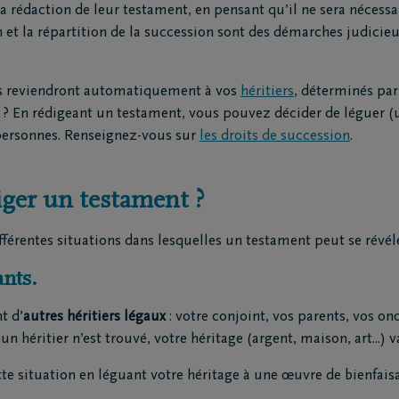
 rédaction de leur testament, en pensant qu’il ne sera nécessai
railles moto
n et la répartition de la succession sont des démarches judicie
triement
ion funéraire
ns reviendront automatiquement à vos
héritiers
, déterminés par 
 ? En rédigeant un testament, vous pouvez décider de léguer (u
ts
Inspiration
personnes. Renseignez-vous sur
les droits de succession
.
Souvenirs
Geste du cœur
iger un testament ?
Promenades
demain
Podcasts
férentes situations dans lesquelles un testament peut se révéle
ants.
t d’
autres héritiers légaux
: votre conjoint, vos parents, vos onc
n héritier n’est trouvé, votre héritage (argent, maison, art...) va
te situation en léguant votre héritage à une œuvre de bienfais