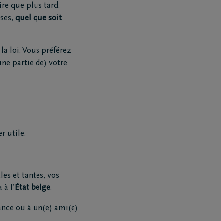
re que plus tard.
uses,
quel que soit
la loi. Vous préférez
ne partie de) votre
r utile.
les et tantes, vos
 à l’
État belge
.
Téléchargez le Carnet de
condoléances
ance ou à un(e) ami(e)