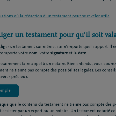
uations où la rédaction d'un testament peut se révéler utile
.
er un testament pour qu'il soit vala
iger un testament soi-même, sur n’importe quel support. Il est
 comporte votre
nom
, votre
signature
et la
date
.
sairement faire appel à un notaire. Bien entendu, vous courez 
ent ne tienne pas compte des possibilités légales. Les conseil
vérer précieux.
xemple
isque que le contenu du testament ne tienne pas compte des pos
nt assister par un expert ou un notaire. Un testament notarié 