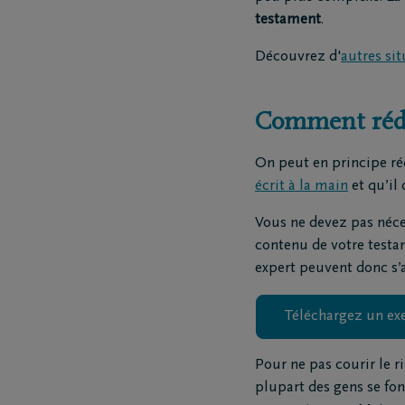
testament
.
Découvrez d'
autres sit
Comment rédig
On peut en principe réd
écrit à la main
et qu’il
Vous ne devez pas néces
contenu de votre testam
expert peuvent donc s’a
Téléchargez un e
Pour ne pas courir le r
plupart des gens se fo