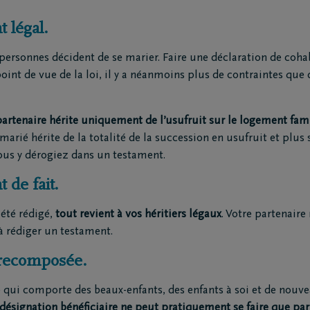
t légal.
ions
Contact
rtiers
Contactez-moi
ersonnes décident de se marier. Faire une déclaration de cohab
ges principaux
Fixez un rendez-vous
oint de vue de la loi, il y a néanmoins plus de contraintes que 
repreneurs de pompes
J'ai une opinion
s
J'ai une question
partenaire hérite uniquement de l’usufruit sur le logement fam
matoriums
marié hérite de la totalité de la succession en usufruit et plus s’
ntre de rapatriement
us y dérogiez dans un testament.
t de fait.
 été rédigé,
tout revient à vos héritiers légaux
. Votre partenaire 
à rédiger un testament.
e recomposée.
qui comporte des beaux-enfants, des enfants à soi et de nouve
 désignation bénéficiaire ne peut pratiquement se faire que par 