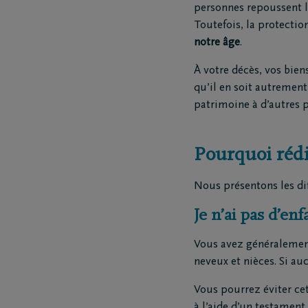
personnes repoussent la
Funé
Toutefois, la protectio
Rapa
notre âge
.
Inspirat
À votre décès, vos bie
qu’il en soit autrement
Coopérative DELA
Événemen
patrimoine à d’autres 
Travailler chez DELA
Blog
Pourquoi réd
Fonds DELA
Penser à 
Nous présentons les dif
Je n’ai pas d’enf
Vous avez généralemen
neveux et nièces. Si aucu
Vous pourrez éviter cet
à l’aide d’un testament.