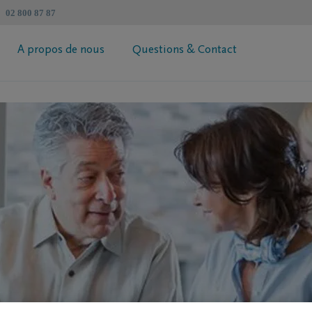
02 800 87 87
A propos de nous
Questions & Contact
révoyance Héritage DELA
Informations générales
 votre prime
Coopérative DELA
ur de succession
Trouvez un intermédiaire
Contactez moi
Demandez votre brochure