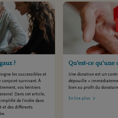
ions
Contact
rtiers
Contactez-moi
ges principaux
Fixez un rendez-vous
repreneurs de pompes
J'ai une opinion
s
J'ai une question
matoriums
ntre de rapatriement
égaux ?
Qu’est-ce qu’une 
ésigne les successibles et
Une donation est un contr
 conjoint survivant. À
dépouille « immédiatemen
trement, vos héritiers
bien au profit du donatair
ssoral. Dans cet article,
En lire plus
mplifié de l’ordre dans
t et des différents
re.