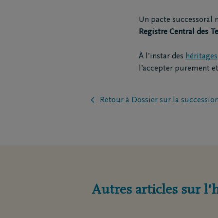
Funé
Un pacte successoral né
Rapa
Registre Central des T
Inspirat
À l’instar des
héritages
l’accepter purement et
Coopérative DELA
Événemen
Travailler chez DELA
Blog
Retour à Dossier sur la succession
Fonds DELA
Penser à 
Autres articles sur l'