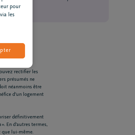
teur pour
via les
pter
uvez rectifier les
tiers présumés ne
doit néanmoins être
Combien coûtent des obsèques ?
énéfice d’un logement
oriser définitivement
n
». En d’autres termes,
ôt que lui-même.