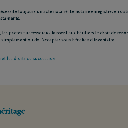
railles moto
cessite toujours un acte notarié. Le notaire enregistre, en outre
triement
estaments
.
ion funéraire
, les pactes successoraux laissent aux héritiers le droit de reno
 simplement ou de l’accepter sous bénéfice d’inventaire.
ts
Inspiration
Souvenirs
Geste du cœur
 et les droits de succession
Promenades
demain
Podcasts
héritage