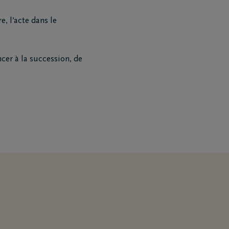
, l’acte dans le
ncer à la succession, de
Téléchargez le Carnet de
condoléances