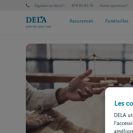
Signaler un décès?
:
078 05 05 78
Autres questions?
:
Assurances
Funérailles
Plan de Prévoyance obsèques DELA
Plan de P
Qu'est-ce qu'une assurance obsèques
Calculez
Calculez votre prime
Simulate
Demandez votre proposition de
police en ligne
Assurance obsèques? Faites le test
Les co
DELA uti
l’access
améliore