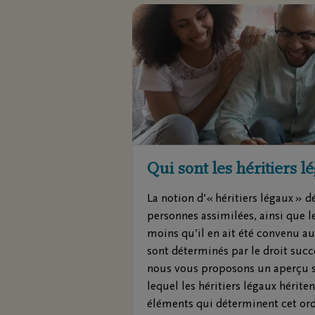
Questions
Nos locat
Je ne suis pas assuré(e)
Nos cou
Je suis assuré(e)
Nos siè
Organiser des funérailles
Nos ent
funèbre
Nos cré
Notre ce
Qui sont les héritiers l
La notion d’« héritiers légaux » d
personnes assimilées, ainsi que le
moins qu’il en ait été convenu au
sont déterminés par le droit succe
nous vous proposons un aperçu si
lequel les héritiers légaux hériten
éléments qui déterminent cet ord