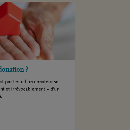
donation ?
at par lequel un donateur se
t et irrévocablement » d’un
e.