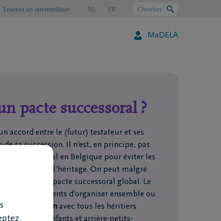
Trouvez un intermédiaire
NL
FR
Chercher
MaDELA
Chercher
un pacte successoral ?
n accord entre le (futur) testateur et ses
n de sa succession. Il n’est, en principe, pas
acte successoral en Belgique pour éviter les
 partage égal de l’héritage. On peut malgré
ar le biais d’un pacte successoral global. Le
 permet aux parents d’organiser ensemble ou
s
n
en concertation
avec tous les héritiers
eptez
ants, petits-enfants et arrière-petits-